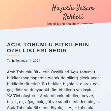
Huzurlu Yaşam
menüyü
Rehberi
aç
Emeklilik anlarına ilham veren öneriler!
Anasayfa
Gizlilik
AÇIK TOHUMLU BITKILERIN
HUZURLU
Politikası
ÖZELLIKLERI NEDIR
YAŞAM
Yasal Uyarı
Tarih: Temmuz 14, 2024
REHBERI
Hakkımızda
Açık Tohumlu Bitkilerin Özellikleri Açık tohumlu
bitkiler (angiosperms olarak da bilinir) çiçek açan
YAZILAR
bitkilerin türleridir. Bu bitkiler, biyolojik olarak çok
çeşitlidir ve dünyadaki tüm bitkilerin yaklaşık
%80’ini oluşturur. Açık tohumlu bitkiler, meyve,
taşlık, ot, ağaç, çalı, çöl ve su bitkilerinden oluşur.
Açık Tohumlu Bitkilerin Biyolojisi Açık tohumlu