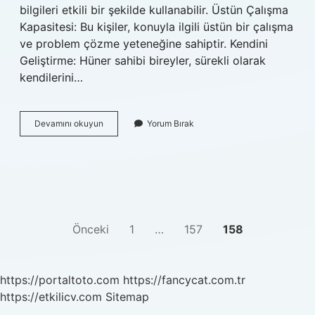
bilgileri etkili bir şekilde kullanabilir. Üstün Çalışma
Kapasitesi: Bu kişiler, konuyla ilgili üstün bir çalışma
ve problem çözme yeteneğine sahiptir. Kendini
Geliştirme: Hüner sahibi bireyler, sürekli olarak
kendilerini…
Hüner
Devamını okuyun
Yorum Bırak
sahibi
ne
demek
YAZI
Önceki
1
…
157
158
SAYFALAMASI
https://portaltoto.com
https://fancycat.com.tr
https://etkilicv.com
Sitemap