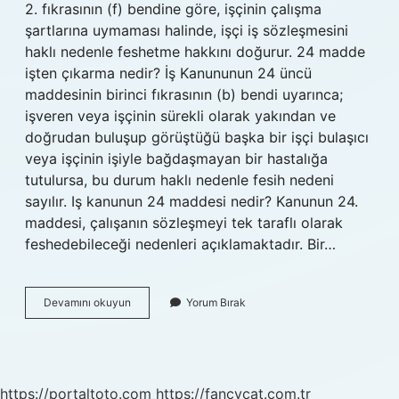
2. fıkrasının (f) bendine göre, işçinin çalışma
şartlarına uymaması halinde, işçi iş sözleşmesini
haklı nedenle feshetme hakkını doğurur. 24 madde
işten çıkarma nedir? İş Kanununun 24 üncü
maddesinin birinci fıkrasının (b) bendi uyarınca;
işveren veya işçinin sürekli olarak yakından ve
doğrudan buluşup görüştüğü başka bir işçi bulaşıcı
veya işçinin işiyle bağdaşmayan bir hastalığa
tutulursa, bu durum haklı nedenle fesih nedeni
sayılır. Iş kanunun 24 maddesi nedir? Kanunun 24.
maddesi, çalışanın sözleşmeyi tek taraflı olarak
feshedebileceği nedenleri açıklamaktadır. Bir…
4857
Devamını okuyun
Yorum Bırak
Sayılı
Iş
Kanunun
24
Maddesi
https://portaltoto.com
https://fancycat.com.tr
Nedir