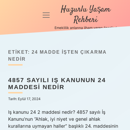
Huzurlu Yaşam
menüyü
Rehberi
aç
Emeklilik anlarına ilham veren öneriler!
Anasayfa
Gizlilik
Politikası
ETIKET:
24 MADDE IŞTEN ÇIKARMA
NEDIR
Yasal Uyarı
4857 SAYILI IŞ KANUNUN 24
Hakkımızda
MADDESI NEDIR
Tarih: Eylül 17, 2024
Iş kanunu 24 2 maddesi nedir? 4857 sayılı İş
Kanunu’nun “Ahlak, iyi niyet ve genel ahlak
kurallarına uymayan haller” başlıklı 24. maddesinin