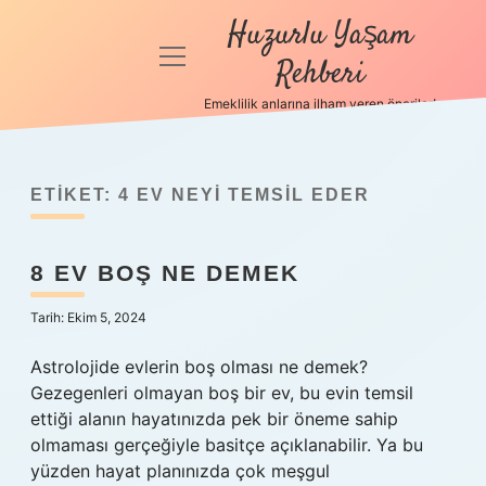
Huzurlu Yaşam
menüyü
Rehberi
aç
Emeklilik anlarına ilham veren öneriler!
Anasayfa
Gizlilik
Politikası
ETIKET:
4 EV NEYI TEMSIL EDER
Yasal Uyarı
8 EV BOŞ NE DEMEK
Hakkımızda
Tarih: Ekim 5, 2024
Astrolojide evlerin boş olması ne demek?
Gezegenleri olmayan boş bir ev, bu evin temsil
ettiği alanın hayatınızda pek bir öneme sahip
olmaması gerçeğiyle basitçe açıklanabilir. Ya bu
yüzden hayat planınızda çok meşgul