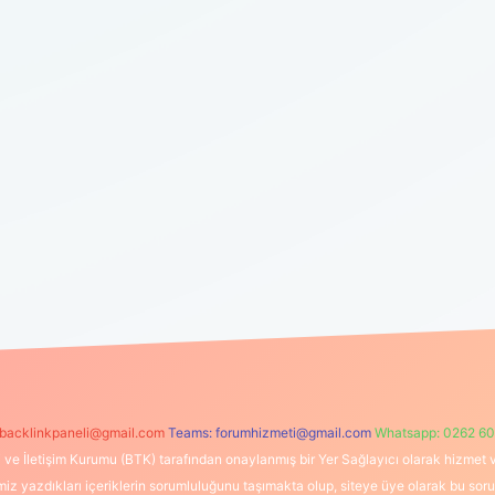
backlinkpaneli@gmail.com
Teams:
forumhizmeti@gmail.com
Whatsapp: 0262 60
i ve İletişim Kurumu (BTK) tarafından onaylanmış bir Yer Sağlayıcı olarak hizmet v
azdıkları içeriklerin sorumluluğunu taşımakta olup, siteye üye olarak bu sorumlul