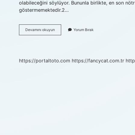
olabileceğini söylüyor. Bununla birlikte, en son nöt
göstermemektedir.2…
Kaç
Devamını okuyun
Yorum Bırak
Çeşit
Boyut
Var
https://portaltoto.com
https://fancycat.com.tr
http