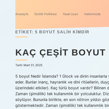
Anasayfa
Gizlilik Politikası
Yasal Uyarı
Hakkımızda
ETIKET:
5 BOYUT SALIH KIMDIR
KAÇ ÇEŞIT BOYUT
Tarih: Mart 31, 2025
5 boyut Nedir İslamda? 1 Glock ve dinin insanlarla
eder. Bunlar inanç, hayranlık ve dini ritüellerin, duyg
üzerindeki etkiler). Kaç türlü boyut vardır? Bilinen
Zaman (şimdilik) tek kullanımlık bir yolculuktur. Diz
söylüyor. Bununla birlikte, en son nötron yıldızı gö
göstermektedir. Zaman (şimdilik) tek kullanımlık bir