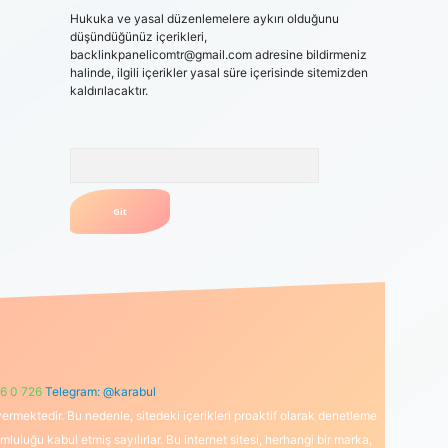
Hukuka ve yasal düzenlemelere aykırı olduğunu
düşündüğünüz içerikleri,
backlinkpanelicomtr@gmail.com
adresine bildirmeniz
halinde, ilgili içerikler yasal süre içerisinde sitemizden
kaldırılacaktır.
Arama
6 0 726
Telegram: @karabul
ermektedir. Bu nedenle, sitedeki içerikleri proaktif olarak denetleme
uğu kabul etmiş sayılırlar. Bu internet sitesi, herhangi bir marka,