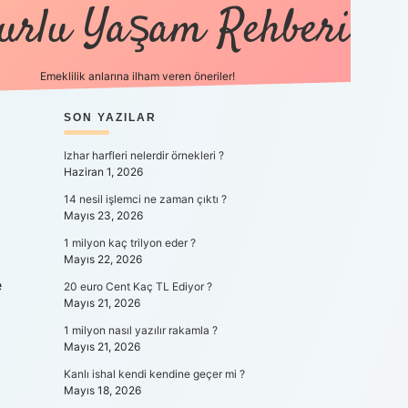
urlu Yaşam Rehberi
Emeklilik anlarına ilham veren öneriler!
https://betci.co/
SIDEBAR
SON YAZILAR
vdcasino
ilbet.casino
ilbet giriş y
Izhar harfleri nelerdir örnekleri ?
Haziran 1, 2026
14 nesil işlemci ne zaman çıktı ?
Mayıs 23, 2026
1 milyon kaç trilyon eder ?
Mayıs 22, 2026
e
20 euro Cent Kaç TL Ediyor ?
Mayıs 21, 2026
1 milyon nasıl yazılır rakamla ?
Mayıs 21, 2026
Kanlı ishal kendi kendine geçer mi ?
Mayıs 18, 2026