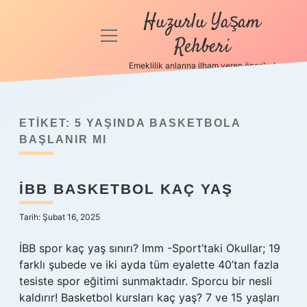
Huzurlu Yaşam
menüyü
Rehberi
aç
Emeklilik anlarına ilham veren öneriler!
Anasayfa
Gizlilik
Politikası
ETIKET:
5 YAŞINDA BASKETBOLA
BAŞLANIR MI
Yasal Uyarı
İBB BASKETBOL KAÇ YAŞ
Hakkımızda
Tarih: Şubat 16, 2025
İBB spor kaç yaş sınırı? Imm -Sport’taki Okullar; 19
farklı şubede ve iki ayda tüm eyalette 40’tan fazla
tesiste spor eğitimi sunmaktadır. Sporcu bir nesli
kaldırır! Basketbol kursları kaç yaş? 7 ve 15 yaşları