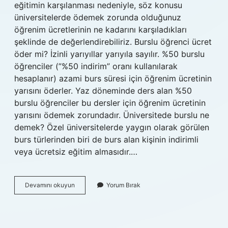
eğitimin karşılanması nedeniyle, söz konusu
üniversitelerde ödemek zorunda olduğunuz
öğrenim ücretlerinin ne kadarını karşıladıkları
şeklinde de değerlendirebiliriz. Burslu öğrenci ücret
öder mi? İzinli yarıyıllar yarıyıla sayılır. %50 burslu
öğrenciler (”%50 indirim” oranı kullanılarak
hesaplanır) azami burs süresi için öğrenim ücretinin
yarısını öderler. Yaz döneminde ders alan %50
burslu öğrenciler bu dersler için öğrenim ücretinin
yarısını ödemek zorundadır. Üniversitede burslu ne
demek? Özel üniversitelerde yaygın olarak görülen
burs türlerinden biri de burs alan kişinin indirimli
veya ücretsiz eğitim almasıdır.…
Burslu
Devamını okuyun
Yorum Bırak
Olunca
Ne
Oluyor