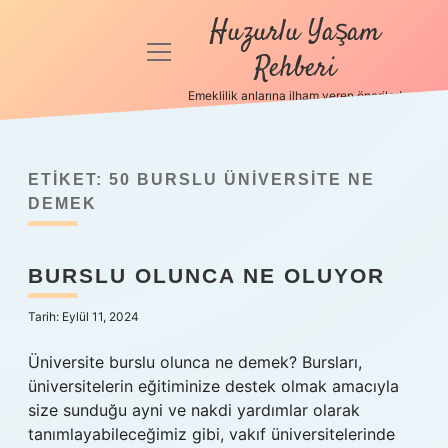
Huzurlu Yaşam
menüyü
Rehberi
aç
Emeklilik anlarına ilham veren öneriler!
Anasayfa
Gizlilik
Politikası
ETIKET:
50 BURSLU ÜNIVERSITE NE
DEMEK
Yasal Uyarı
BURSLU OLUNCA NE OLUYOR
Hakkımızda
Tarih: Eylül 11, 2024
Üniversite burslu olunca ne demek? Bursları,
üniversitelerin eğitiminize destek olmak amacıyla
size sunduğu ayni ve nakdi yardımlar olarak
tanımlayabileceğimiz gibi, vakıf üniversitelerinde