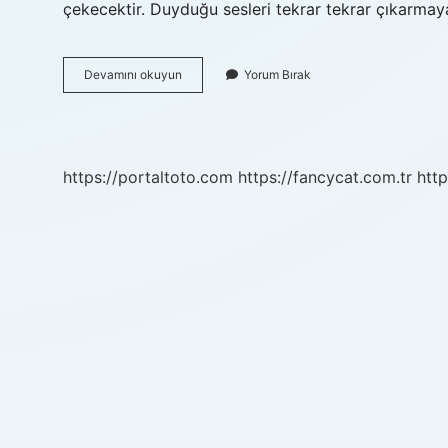
çekecektir. Duyduğu sesleri tekrar tekrar çıkarmaya
7
Devamını okuyun
Yorum Bırak
Aylık
Bir
Bebek
Neler
Yapabilir
https://portaltoto.com
https://fancycat.com.tr
http