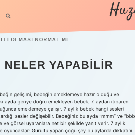
Huz
TLI OLMASI NORMAL MI
K NELER YAPABILIR
 bebeğin gelişimi, bebeğin emeklemeye hazır olduğu ve
ki ayda geriye doğru emekleyen bebek, 7. aydan itibaren
ğunca emeklemeye çalışır. 7 aylık bebek hangi sesleri
ıkardığı sesler değişebilir. Bebeğiniz bu ayda “mmm” ve “bbb
re ve görsel uyaranlara net bir şekilde yanıt verir. 7 aylık
ve oyuncaklar: Gürültü yapan çoğu şey bu aylarda dikkatini