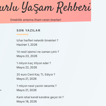
urlu Yaşam Rehberi
Emeklilik anlarına ilham veren öneriler!
SIDEBAR
SON YAZILAR
https://betci.co/
vdcasino
ilbet.casino
ilbet giriş y
Izhar harfleri nelerdir örnekleri ?
Haziran 1, 2026
14 nesil işlemci ne zaman çıktı ?
Mayıs 23, 2026
1 milyon kaç trilyon eder ?
Mayıs 22, 2026
20 euro Cent Kaç TL Ediyor ?
Mayıs 21, 2026
1 milyon nasıl yazılır rakamla ?
Mayıs 21, 2026
”
Kanlı ishal kendi kendine geçer mi ?
Mayıs 18, 2026