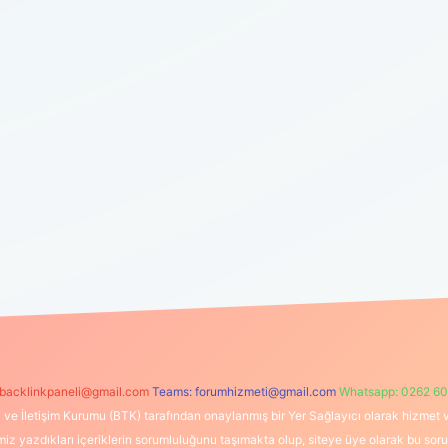
backlinkpaneli@gmail.com
Teams:
forumhizmeti@gmail.com
Whatsapp: 0262 60
i ve İletişim Kurumu (BTK) tarafından onaylanmış bir Yer Sağlayıcı olarak hizmet v
azdıkları içeriklerin sorumluluğunu taşımakta olup, siteye üye olarak bu sorumlul