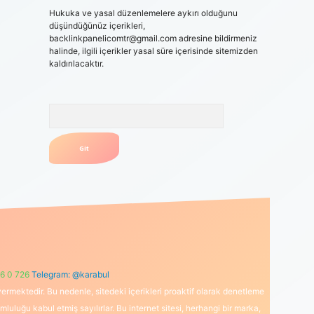
Hukuka ve yasal düzenlemelere aykırı olduğunu
düşündüğünüz içerikleri,
backlinkpanelicomtr@gmail.com
adresine bildirmeniz
halinde, ilgili içerikler yasal süre içerisinde sitemizden
kaldırılacaktır.
Arama
6 0 726
Telegram: @karabul
ermektedir. Bu nedenle, sitedeki içerikleri proaktif olarak denetleme
uğu kabul etmiş sayılırlar. Bu internet sitesi, herhangi bir marka,