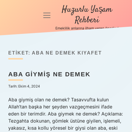
Huzurlu Yaşam
menüyü
Rehberi
aç
Emeklilik anlarına ilham veren öneriler!
Anasayfa
Gizlilik
Politikası
ETIKET:
ABA NE DEMEK KIYAFET
Yasal Uyarı
ABA GIYMIŞ NE DEMEK
Hakkımızda
Tarih: Ekim 4, 2024
Aba giymiş olan ne demek? Tasavvufta kulun
Allah’tan başka her şeyden vazgeçmesini ifade
eden bir terimdir. Aba giymek ne demek? Açıklama:
Tezgahta dokunan, gömlek üstüne giyilen, işlemeli,
yakasız, kısa kollu yöresel bir giysi olan aba, eski