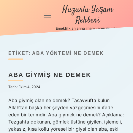
Huzurlu Yaşam
menüyü
Rehberi
aç
Emeklilik anlarına ilham veren öneriler!
Anasayfa
Gizlilik
Politikası
ETIKET:
ABA YÖNTEMI NE DEMEK
Yasal Uyarı
ABA GIYMIŞ NE DEMEK
Hakkımızda
Tarih: Ekim 4, 2024
Aba giymiş olan ne demek? Tasavvufta kulun
Allah’tan başka her şeyden vazgeçmesini ifade
eden bir terimdir. Aba giymek ne demek? Açıklama:
Tezgahta dokunan, gömlek üstüne giyilen, işlemeli,
yakasız, kısa kollu yöresel bir giysi olan aba, eski