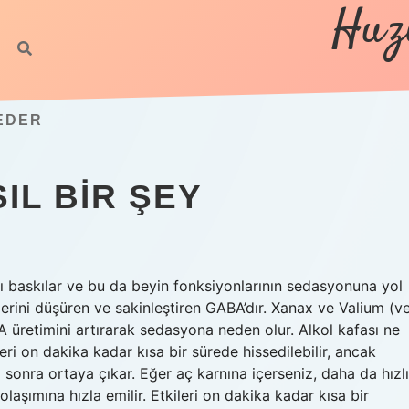
Huz
 EDER
IL BIR ŞEY
ını baskılar ve bu da beyin fonksiyonlarının sedasyonuna yol
elerini düşüren ve sakinleştiren GABA’dır. Xanax ve Valium (v
A üretimini artırarak sedasyona neden olur. Alkol kafası ne
eri on dakika kadar kısa bir sürede hissedilebilir, ancak
a sonra ortaya çıkar. Eğer aç karnına içerseniz, daha da hızlı
laşımına hızla emilir. Etkileri on dakika kadar kısa bir