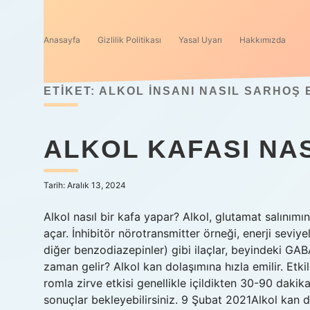
Anasayfa
Gizlilik Politikası
Yasal Uyarı
Hakkımızda
ETIKET:
ALKOL INSANI NASIL SARHOŞ
ALKOL KAFASI NAS
Tarih: Aralık 13, 2024
Alkol nasıl bir kafa yapar? Alkol, glutamat salınım
açar. İnhibitör nörotransmitter örneği, enerji seviy
diğer benzodiazepinler) gibi ilaçlar, beyindeki GAB
zaman gelir? Alkol kan dolaşımına hızla emilir. Etkil
romla zirve etkisi genellikle içildikten 30-90 dakik
sonuçlar bekleyebilirsiniz. 9 Şubat 2021Alkol kan do