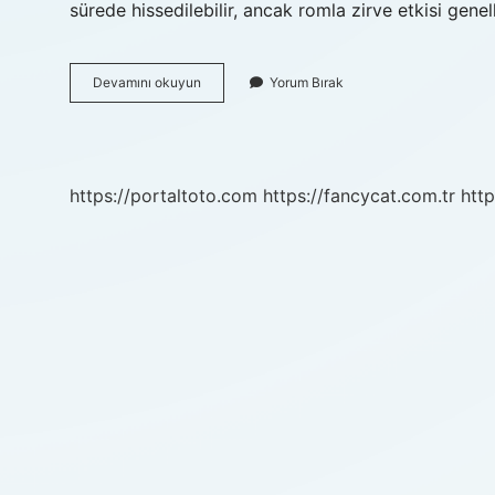
sürede hissedilebilir, ancak romla zirve etkisi genell
Alkol
Devamını okuyun
Yorum Bırak
Kafası
Nasıl
Bir
Şey
https://portaltoto.com
https://fancycat.com.tr
http