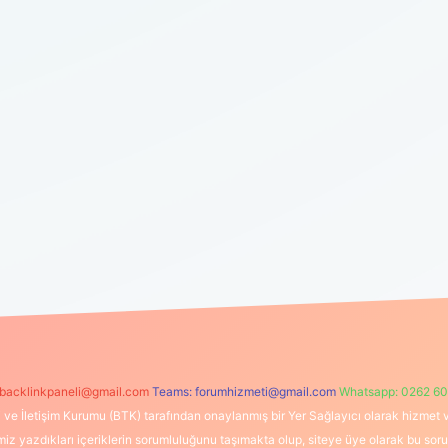
backlinkpaneli@gmail.com
Teams:
forumhizmeti@gmail.com
Whatsapp: 0262 60
i ve İletişim Kurumu (BTK) tarafından onaylanmış bir Yer Sağlayıcı olarak hizmet v
azdıkları içeriklerin sorumluluğunu taşımakta olup, siteye üye olarak bu sorumlul