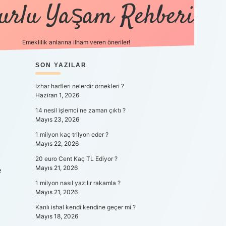
urlu Yaşam Rehberi
Emeklilik anlarına ilham veren öneriler!
SIDEBAR
https://betci.co/
SON YAZILAR
vdcasino
ilbet.casino
ilbet giriş y
Izhar harfleri nelerdir örnekleri ?
Haziran 1, 2026
14 nesil işlemci ne zaman çıktı ?
Mayıs 23, 2026
1 milyon kaç trilyon eder ?
Mayıs 22, 2026
20 euro Cent Kaç TL Ediyor ?
Mayıs 21, 2026
e
1 milyon nasıl yazılır rakamla ?
Mayıs 21, 2026
Kanlı ishal kendi kendine geçer mi ?
Mayıs 18, 2026