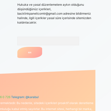
Hukuka ve yasal düzenlemelere aykırı olduğunu
düşündüğünüz içerikleri,
backlinkpanelicomtr@gmail.com
adresine bildirmeniz
halinde, ilgili içerikler yasal süre içerisinde sitemizden
kaldırılacaktır.
Arama
6 0 726
Telegram: @karabul
ermektedir. Bu nedenle, sitedeki içerikleri proaktif olarak denetleme
uğu kabul etmiş sayılırlar. Bu internet sitesi, herhangi bir marka,