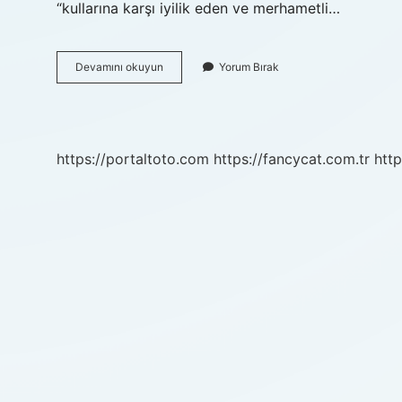
“kullarına karşı iyilik eden ve merhametli…
Latif
Devamını okuyun
Yorum Bırak
Ve
Kesif
Ne
Demek
https://portaltoto.com
https://fancycat.com.tr
http