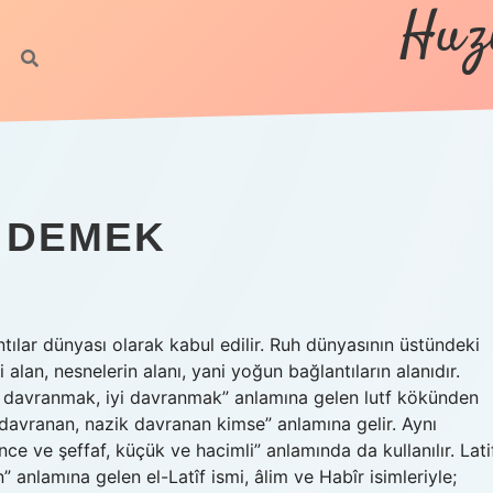
Huz
E DEMEK
tılar dünyası olarak kabul edilir. Ruh dünyasının üstündeki
alan, nesnelerin alanı, yani yoğun bağlantıların alanıdır.
le davranmak, iyi davranmak” anlamına gelen lutf kökünden
tle davranan, nazik davranan kimse” anlamına gelir. Aynı
ce ve şeffaf, küçük ve hacimli” anlamında da kullanılır. Lati
n” anlamına gelen el-Latîf ismi, âlim ve Habîr isimleriyle;