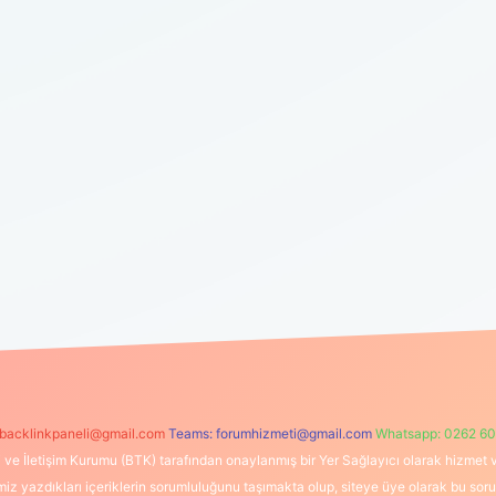
backlinkpaneli@gmail.com
Teams:
forumhizmeti@gmail.com
Whatsapp: 0262 60
i ve İletişim Kurumu (BTK) tarafından onaylanmış bir Yer Sağlayıcı olarak hizmet v
azdıkları içeriklerin sorumluluğunu taşımakta olup, siteye üye olarak bu sorumlul