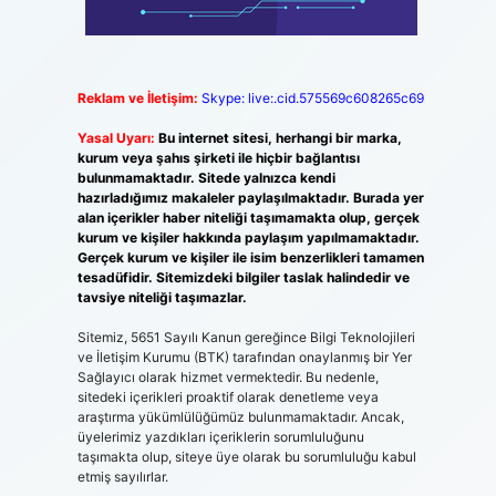
Reklam ve İletişim:
Skype: live:.cid.575569c608265c69
Yasal Uyarı:
Bu internet sitesi, herhangi bir marka,
kurum veya şahıs şirketi ile hiçbir bağlantısı
bulunmamaktadır. Sitede yalnızca kendi
hazırladığımız makaleler paylaşılmaktadır. Burada yer
alan içerikler haber niteliği taşımamakta olup, gerçek
kurum ve kişiler hakkında paylaşım yapılmamaktadır.
Gerçek kurum ve kişiler ile isim benzerlikleri tamamen
tesadüfidir. Sitemizdeki bilgiler taslak halindedir ve
tavsiye niteliği taşımazlar.
Sitemiz, 5651 Sayılı Kanun gereğince Bilgi Teknolojileri
ve İletişim Kurumu (BTK) tarafından onaylanmış bir Yer
Sağlayıcı olarak hizmet vermektedir. Bu nedenle,
sitedeki içerikleri proaktif olarak denetleme veya
araştırma yükümlülüğümüz bulunmamaktadır. Ancak,
üyelerimiz yazdıkları içeriklerin sorumluluğunu
taşımakta olup, siteye üye olarak bu sorumluluğu kabul
etmiş sayılırlar.