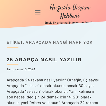
Huzurlu Yaşam
menüyü
Rehberi
aç
Emeklilik anlarına ilham veren öneriler!
Anasayfa
Gizlilik
Politikası
ETIKET:
ARAPÇADA HANGI HARF YOK
Yasal Uyarı
25 ARAPÇA NASIL YAZILIR
Hakkımızda
Tarih: Kasım 13, 2024
Arapçada 24 rakamı nasıl yazılır? Örneğin, üç sayısı
Arapçada “selase” olarak okunur, ancak 30 sayısı
Arapçada “selasun” olarak okunur. Yani, kelimenin
son hecesi değişir. 24 demek için “4+20” olarak
okunur, yani “erbea va isruun.” Arapçada 22 rakamı