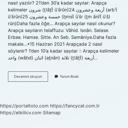
nasıl yazılır? 21’den 30’a kadar sayılar: Arapça
kelimeler شرون (ṯlāṯẗ ūʿšrūn)24 أربعة وعشرون (arbʿẗ
ūʿšrūn)25 خمسة وعشرون (ẖmsẗ ūʿšr (ṯm ānīẗ ūʿš)
rūn)Daha fazla öğe… Arapça sayılar nasıl okunur?
Arapça sayıların telaffuzu: Vâhid. Isnān. Selase.
Erbae. Hamse. Sitte. An Seb. Semâniye.Daha fazla
makale…•15 Haziran 2021 Arapçada 2 nasıl
söylenir? 1’den 10’a kadar sayılar :: Arapça kelimeler
واحد (wāḥd) اثنان (aṯnān) ثلاثة (ṯlāṯẗ) أربعة…
25
Devamını okuyun
Yorum Bırak
Arapça
Nasıl
Yazılır
https://portaltoto.com
https://fancycat.com.tr
https://etkilicv.com
Sitemap