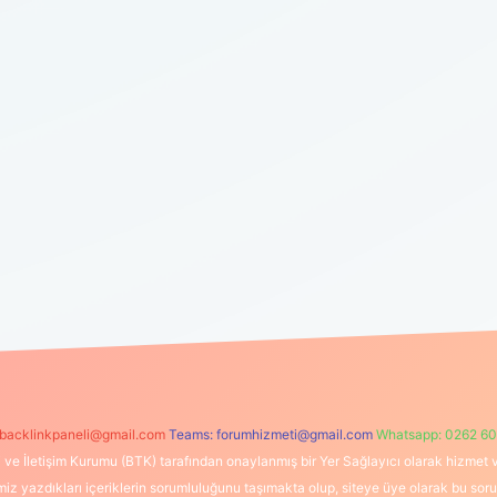
backlinkpaneli@gmail.com
Teams:
forumhizmeti@gmail.com
Whatsapp: 0262 60
i ve İletişim Kurumu (BTK) tarafından onaylanmış bir Yer Sağlayıcı olarak hizmet v
azdıkları içeriklerin sorumluluğunu taşımakta olup, siteye üye olarak bu sorumlul