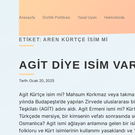
Anasayfa
Gizlilik Politikası
Yasal Uyarı
Hakkımızda
ETIKET:
AREN KÜRTÇE ISIM MI
AGIT DIYE ISIM VA
Tarih: Ocak 20, 2025
Agit Kürtçe isim mi? Mahsum Korkmaz veya takma ad
yılında Budapeşte’de yapılan Zirvede uluslararası b
Teşkilatı (AGİT) adını aldı. Agit Ermeni ismi mi? K
Türkçede mersiye, bir kimsenin vefatı sonrasında s
Osmanlıca? Agit ismi ağlayan anlamına gelen bir isi
folkloru ve Kürt isimlerinin kullanımı yasaklandı v