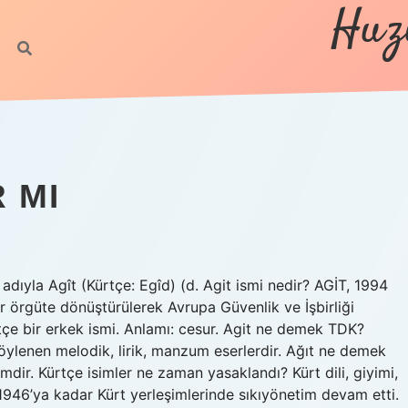
Huz
R MI
ıyla Agît (Kürtçe: Egîd) (d. Agit ismi nedir? AGİT, 1994
ir örgüte dönüştürülerek Avrupa Güvenlik ve İşbirliği
ürtçe bir erkek ismi. Anlamı: cesur. Agit ne demek TDK?
öylenen melodik, lirik, manzum eserlerdir. Ağıt ne demek
mdir. Kürtçe isimler ne zaman yasaklandı? Kürt dili, giyimi,
e 1946’ya kadar Kürt yerleşimlerinde sıkıyönetim devam etti.