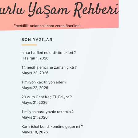
urlu Yaşam Rehberi
Emeklilik anlarına ilham veren öneriler!
SIDEBAR
https://betci.co/
SON YAZILAR
vdcasino
ilbet.casino
ilbet giriş y
Izhar harfleri nelerdir örnekleri ?
Haziran 1, 2026
14 nesil işlemci ne zaman çıktı ?
Mayıs 23, 2026
1 milyon kaç trilyon eder ?
Mayıs 22, 2026
20 euro Cent Kaç TL Ediyor ?
Mayıs 21, 2026
1 milyon nasıl yazılır rakamla ?
Mayıs 21, 2026
Kanlı ishal kendi kendine geçer mi ?
Mayıs 18, 2026