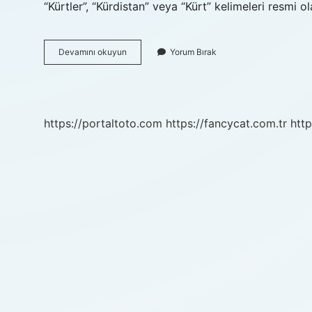
“Kürtler”, “Kürdistan” veya “Kürt” kelimeleri resmi 
Agit
Devamını okuyun
Yorum Bırak
Diye
Isim
Var
Mı
https://portaltoto.com
https://fancycat.com.tr
http