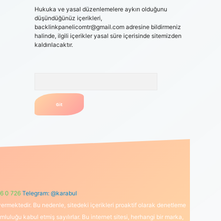
Hukuka ve yasal düzenlemelere aykırı olduğunu
düşündüğünüz içerikleri,
backlinkpanelicomtr@gmail.com
adresine bildirmeniz
halinde, ilgili içerikler yasal süre içerisinde sitemizden
kaldırılacaktır.
Arama
6 0 726
Telegram: @karabul
ermektedir. Bu nedenle, sitedeki içerikleri proaktif olarak denetleme
uğu kabul etmiş sayılırlar. Bu internet sitesi, herhangi bir marka,