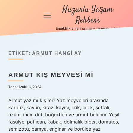
Huzurlu Yaşam
menüyü
Rehberi
aç
Emeklilik anlarına ilham veren öneriler!
Anasayfa
Gizlilik
Politikası
ETIKET:
ARMUT HANGI AY
Yasal Uyarı
ARMUT KIŞ MEYVESI MI
Hakkımızda
Tarih: Aralık 6, 2024
Armut yaz mı kış mı? Yaz meyveleri arasında
karpuz, kavun, kiraz, kayısı, erik, çilek, şeftali,
üzüm, incir, dut, böğürtlen ve armut bulunur. Yeşil
fasulye, patlıcan, kabak, dolmalık biber, domates,
semizotu, bamya, enginar ve börülce yaz