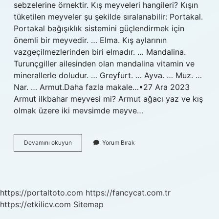
sebzelerine örnektir. Kış meyveleri hangileri? Kışın
tüketilen meyveler şu şekilde sıralanabilir: Portakal.
Portakal bağışıklık sistemini güçlendirmek için
önemli bir meyvedir. … Elma. Kış aylarının
vazgeçilmezlerinden biri elmadır. … Mandalina.
Turunçgiller ailesinden olan mandalina vitamin ve
minerallerle doludur. … Greyfurt. … Ayva. … Muz. …
Nar. … Armut.Daha fazla makale…•27 Ara 2023
Armut ilkbahar meyvesi mi? Armut ağacı yaz ve kış
olmak üzere iki mevsimde meyve…
Armut
Devamını okuyun
Yorum Bırak
Kış
Meyvesi
Mi
https://portaltoto.com
https://fancycat.com.tr
https://etkilicv.com
Sitemap