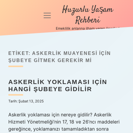
Huzurlu Yaşam
menüyü
Rehberi
aç
Emeklilik anlarına ilham veren öneriler!
Anasayfa
Gizlilik
Politikası
ETIKET:
ASKERLIK MUAYENESI IÇIN
ŞUBEYE GITMEK GEREKIR MI
Yasal Uyarı
ASKERLIK YOKLAMASI IÇIN
Hakkımızda
HANGI ŞUBEYE GIDILIR
Tarih: Şubat 13, 2025
Askerlik yoklaması için nereye gidilir? Askerlik
Hizmeti Yönetmeliği’nin 17, 18 ve 26’ncı maddeleri
gereğince, yoklamanızı tamamladıktan sonra