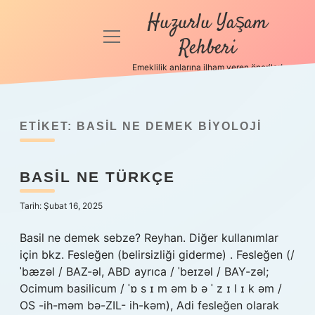
Huzurlu Yaşam
menüyü
Rehberi
aç
Emeklilik anlarına ilham veren öneriler!
Anasayfa
Gizlilik
Politikası
ETIKET:
BASIL NE DEMEK BIYOLOJI
Yasal Uyarı
BASIL NE TÜRKÇE
Hakkımızda
Tarih: Şubat 16, 2025
Basil ne demek sebze? Reyhan. Diğer kullanımlar
için bkz. Fesleğen (belirsizliği giderme) . Fesleğen (/
ˈbæzəl / BAZ-əl, ABD ayrıca / ˈbeɪzəl / BAY-zəl;
Ocimum basilicum / ˈɒ s ɪ m əm b ə ˈ z ɪ l ɪ k əm /
OS -ih-məm bə-ZIL- ih-kəm), Adi fesleğen olarak