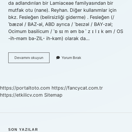
da adlandırılan bir Lamiaceae familyasından bir
mutfak otu (nane). Reyhan. Diğer kullanımlar için
bkz. Fesleğen (belirsizliği giderme) . Fesleğen (/
ˈbæzəl / BAZ-əl, ABD ayrıca / ˈbeɪzəl / BAY-zəl;
Ocimum basilicum / ˈɒ sɪ m əm bə ˈ z ɪ l ɪ k əm / OS
-ih-məm bə-ZIL- ih-kəm) olarak da…
Basil
Devamını okuyun
Yorum Bırak
Ne
Türkçe
https://portaltoto.com
https://fancycat.com.tr
https://etkilicv.com
Sitemap
SON YAZILAR