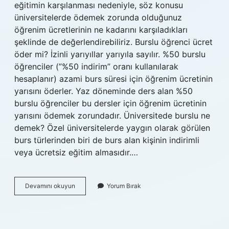
eğitimin karşılanması nedeniyle, söz konusu
üniversitelerde ödemek zorunda olduğunuz
öğrenim ücretlerinin ne kadarını karşıladıkları
şeklinde de değerlendirebiliriz. Burslu öğrenci ücret
öder mi? İzinli yarıyıllar yarıyıla sayılır. %50 burslu
öğrenciler (”%50 indirim” oranı kullanılarak
hesaplanır) azami burs süresi için öğrenim ücretinin
yarısını öderler. Yaz döneminde ders alan %50
burslu öğrenciler bu dersler için öğrenim ücretinin
yarısını ödemek zorundadır. Üniversitede burslu ne
demek? Özel üniversitelerde yaygın olarak görülen
burs türlerinden biri de burs alan kişinin indirimli
veya ücretsiz eğitim almasıdır.…
Burslu
Devamını okuyun
Yorum Bırak
Olunca
Ne
Oluyor