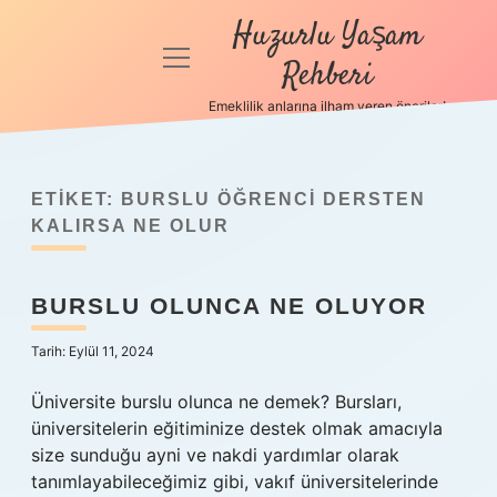
Huzurlu Yaşam
menüyü
Rehberi
aç
Emeklilik anlarına ilham veren öneriler!
Anasayfa
Gizlilik
Politikası
ETIKET:
BURSLU ÖĞRENCI DERSTEN
KALIRSA NE OLUR
Yasal Uyarı
BURSLU OLUNCA NE OLUYOR
Hakkımızda
Tarih: Eylül 11, 2024
Üniversite burslu olunca ne demek? Bursları,
üniversitelerin eğitiminize destek olmak amacıyla
size sunduğu ayni ve nakdi yardımlar olarak
tanımlayabileceğimiz gibi, vakıf üniversitelerinde