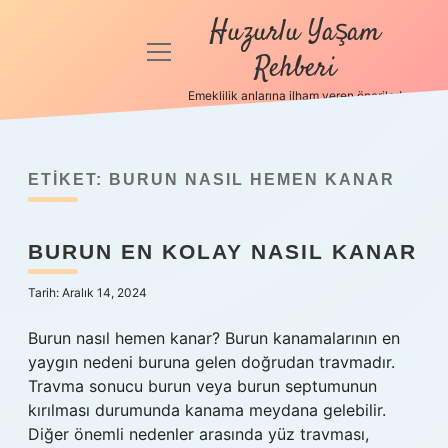
Huzurlu Yaşam
menüyü
Rehberi
aç
Emeklilik anlarına ilham veren öneriler!
Anasayfa
Gizlilik
Politikası
ETIKET:
BURUN NASIL HEMEN KANAR
Yasal Uyarı
BURUN EN KOLAY NASIL KANAR
Hakkımızda
Tarih: Aralık 14, 2024
Burun nasıl hemen kanar? Burun kanamalarının en
yaygın nedeni buruna gelen doğrudan travmadır.
Travma sonucu burun veya burun septumunun
kırılması durumunda kanama meydana gelebilir.
Diğer önemli nedenler arasında yüz travması,