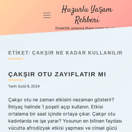
Huzurlu Yaşam
menüyü
Rehberi
aç
Emeklilik anlarına ilham veren öneriler!
Anasayfa
Gizlilik
Politikası
ETIKET:
ÇAKŞIR NE KADAR KULLANILIR
Yasal Uyarı
ÇAKŞIR OTU ZAYIFLATIR MI
Hakkımızda
Tarih: Eylül 8, 2024
Çakşır otu ne zaman etkisini nezaman gösterir?
İhtiyaç halinde 1 poşeti açıp kullanın. Etkisi
ortalama bir saat içinde ortaya çıkar. Çakşır otu
kadınlarda ne işe yarar? Yosunun en bilinen faydası
vücutta afrodizyak etkisi yapması ve cinsel gücü