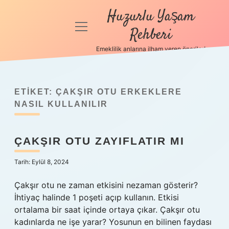
Huzurlu Yaşam
menüyü
Rehberi
aç
Emeklilik anlarına ilham veren öneriler!
Anasayfa
Gizlilik
Politikası
ETIKET:
ÇAKŞIR OTU ERKEKLERE
NASIL KULLANILIR
Yasal Uyarı
ÇAKŞIR OTU ZAYIFLATIR MI
Hakkımızda
Tarih: Eylül 8, 2024
Çakşır otu ne zaman etkisini nezaman gösterir?
İhtiyaç halinde 1 poşeti açıp kullanın. Etkisi
ortalama bir saat içinde ortaya çıkar. Çakşır otu
kadınlarda ne işe yarar? Yosunun en bilinen faydası