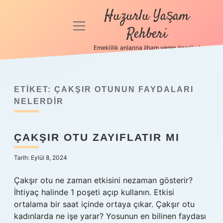
Huzurlu Yaşam
menüyü
Rehberi
aç
Emeklilik anlarına ilham veren öneriler!
Anasayfa
Gizlilik
Politikası
ETIKET:
ÇAKŞIR OTUNUN FAYDALARI
NELERDIR
Yasal Uyarı
ÇAKŞIR OTU ZAYIFLATIR MI
Hakkımızda
Tarih: Eylül 8, 2024
Çakşır otu ne zaman etkisini nezaman gösterir?
İhtiyaç halinde 1 poşeti açıp kullanın. Etkisi
ortalama bir saat içinde ortaya çıkar. Çakşır otu
kadınlarda ne işe yarar? Yosunun en bilinen faydası