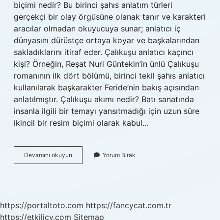
biçimi nedir? Bu birinci şahıs anlatım türleri
gerçekçi bir olay örgüsüne olanak tanır ve karakteri
aracılar olmadan okuyucuya sunar; anlatıcı iç
dünyasını dürüstçe ortaya koyar ve başkalarından
sakladıklarını itiraf eder. Çalıkuşu anlatıcı kaçıncı
kişi? Örneğin, Reşat Nuri Güntekin’in ünlü Çalıkuşu
romanının ilk dört bölümü, birinci tekil şahıs anlatıcı
kullanılarak başkarakter Feride’nin bakış açısından
anlatılmıştır. Çalıkuşu akımı nedir? Batı sanatında
insanla ilgili bir temayı yansıtmadığı için uzun süre
ikincil bir resim biçimi olarak kabul…
Çalıkuşu
Devamını okuyun
Yorum Bırak
Bakış
Açısı
Nedir
https://portaltoto.com
https://fancycat.com.tr
https://etkilicv.com
Sitemap