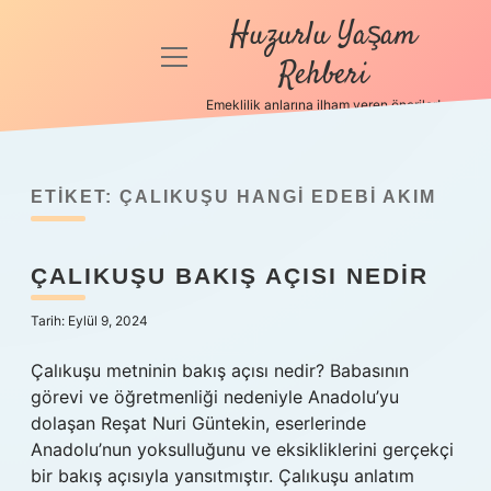
Huzurlu Yaşam
menüyü
Rehberi
aç
Emeklilik anlarına ilham veren öneriler!
Anasayfa
Gizlilik
Politikası
ETIKET:
ÇALIKUŞU HANGI EDEBI AKIM
Yasal Uyarı
ÇALIKUŞU BAKIŞ AÇISI NEDIR
Hakkımızda
Tarih: Eylül 9, 2024
Çalıkuşu metninin bakış açısı nedir? Babasının
görevi ve öğretmenliği nedeniyle Anadolu’yu
dolaşan Reşat Nuri Güntekin, eserlerinde
Anadolu’nun yoksulluğunu ve eksikliklerini gerçekçi
bir bakış açısıyla yansıtmıştır. Çalıkuşu anlatım