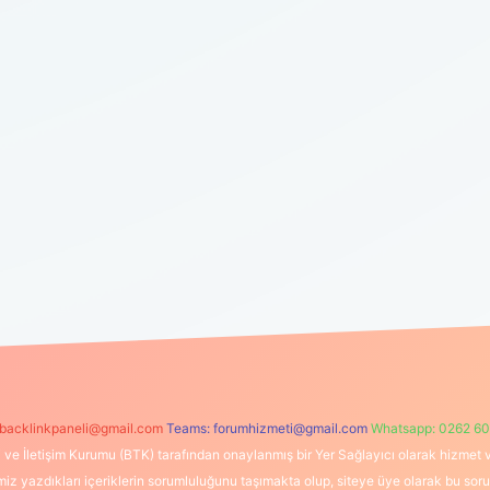
backlinkpaneli@gmail.com
Teams:
forumhizmeti@gmail.com
Whatsapp: 0262 60
i ve İletişim Kurumu (BTK) tarafından onaylanmış bir Yer Sağlayıcı olarak hizmet v
azdıkları içeriklerin sorumluluğunu taşımakta olup, siteye üye olarak bu sorumlul