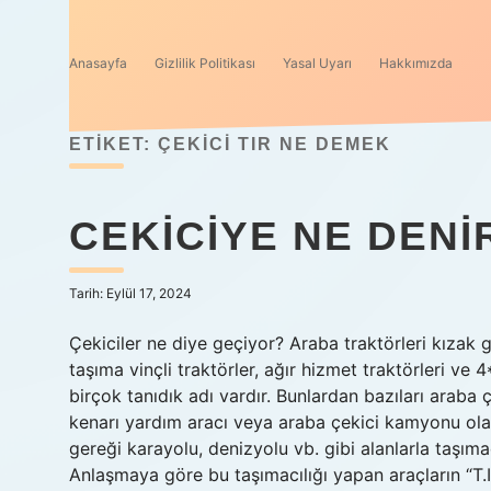
Anasayfa
Gizlilik Politikası
Yasal Uyarı
Hakkımızda
ETIKET:
ÇEKICI TIR NE DEMEK
CEKICIYE NE DENI
Tarih: Eylül 17, 2024
Çekiciler ne diye geçiyor? Araba traktörleri kızak g
taşıma vinçli traktörler, ağır hizmet traktörleri ve 4
birçok tanıdık adı vardır. Bunlardan bazıları araba 
kenarı yardım aracı veya araba çekici kamyonu olara
gereği karayolu, denizyolu vb. gibi alanlarla taşıma
Anlaşmaya göre bu taşımacılığı yapan araçların “T.I.