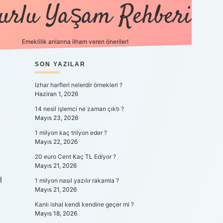
urlu Yaşam Rehberi
Emeklilik anlarına ilham veren öneriler!
https://betci.co/
SIDEBAR
SON YAZILAR
vdcasino
ilbet.casino
ilbet giriş y
Izhar harfleri nelerdir örnekleri ?
Haziran 1, 2026
14 nesil işlemci ne zaman çıktı ?
Mayıs 23, 2026
1 milyon kaç trilyon eder ?
Mayıs 22, 2026
20 euro Cent Kaç TL Ediyor ?
Mayıs 21, 2026
l
1 milyon nasıl yazılır rakamla ?
Mayıs 21, 2026
Kanlı ishal kendi kendine geçer mi ?
Mayıs 18, 2026