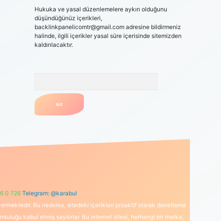
Hukuka ve yasal düzenlemelere aykırı olduğunu
düşündüğünüz içerikleri,
backlinkpanelicomtr@gmail.com
adresine bildirmeniz
halinde, ilgili içerikler yasal süre içerisinde sitemizden
kaldırılacaktır.
Arama
6 0 726
Telegram: @karabul
ermektedir. Bu nedenle, sitedeki içerikleri proaktif olarak denetleme
uğu kabul etmiş sayılırlar. Bu internet sitesi, herhangi bir marka,