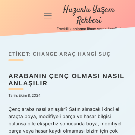
Huzurlu Yaşam
menüyü
Rehberi
aç
Emeklilik anlarına ilham veren öneriler!
Anasayfa
Gizlilik
Politikası
ETIKET:
CHANGE ARAÇ HANGI SUÇ
Yasal Uyarı
ARABANIN ÇENÇ OLMASI NASIL
ANLAŞILIR
Hakkımızda
Tarih: Ekim 8, 2024
Çenç araba nasıl anlaşılır? Satın alınacak ikinci el
araçta boya, modifiyeli parça ve hasar bilgisi
bulunsa bile ekspertiz sonucunda boya, modifiyeli
parça veya hasar kaydı olmaması bizim için çok