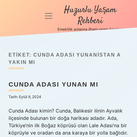
Huzurlu Yaşam
menüyü
Rehberi
aç
Emeklilik anlarına ilham veren öneriler!
Anasayfa
Gizlilik
Politikası
ETIKET:
CUNDA ADASI YUNANISTAN A
YAKIN MI
Yasal Uyarı
CUNDA ADASI YUNAN MI
Hakkımızda
Tarih: Eylül 9, 2024
Cunda Adası kimin? Cunda, Balıkesir ilinin Ayvalık
ilçesinde bulunan bir doğa harikası adadır. Ada,
Türkiye’nin ilk Boğaz köprüsü olan Lale Adası’na bir
köprüyle ve oradan da ana karaya bir yolla bağlıdır.