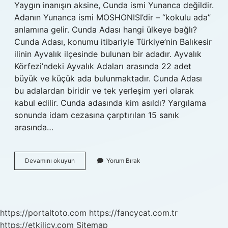
Yaygın inanışın aksine, Cunda ismi Yunanca değildir.
Adanın Yunanca ismi MOSHONISI’dir – “kokulu ada”
anlamına gelir. Cunda Adası hangi ülkeye bağlı?
Cunda Adası, konumu itibariyle Türkiye’nin Balıkesir
ilinin Ayvalık ilçesinde bulunan bir adadır. Ayvalık
Körfezi’ndeki Ayvalık Adaları arasında 22 adet
büyük ve küçük ada bulunmaktadır. Cunda Adası
bu adalardan biridir ve tek yerleşim yeri olarak
kabul edilir. Cunda adasında kim asıldı? Yargılama
sonunda idam cezasına çarptırılan 15 sanık
arasında…
Cunda
Devamını okuyun
Yorum Bırak
Adası
Yunan
Mı
https://portaltoto.com
https://fancycat.com.tr
https://etkilicv.com
Sitemap