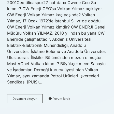
2001Ceditilicaspor27 hat daha Cwene Ceo Su
kimdir? CW Enerji CEO’su Volkan Yılmaz açıklıyor.
CW Enerji Volkan Yılmaz kaç yaşında? Volkan
Yılmaz, 17 Ocak 1972’de İstanbul Silivri’de doğdu.
CW Enerji Volkan Yılmaz kimdir? CW ENERJİ Genel
Müdürü Volkan YILMAZ, 2010 yılından bu yana CW
Enerji’de çalışmaktadır. Akdeniz Üniversitesi
Elektrik-Elektronik Mühendisliği, Anadolu
Üniversitesi İşletme Bölümü ve Anadolu Üniversitesi
Uluslararası İlişkiler Bölümü’nden mezun olmuştur.
MasterChef Volkan kimdir? Büyükçekmece Sanayici
ve İşadamları Derneği kurucu üyesi olan Volkan
Yılmaz, aynı zamanda Petrol Ürünleri İşverenleri
Sendikası (PÜİS)…
Ceo
Devamını okuyun
Yorum Bırak
Volkan
Yılmaz
Kimdir