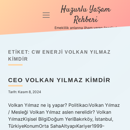
Huzurlu Yaşam
menüyü
Rehberi
aç
Emeklilik anlarına ilham veren öneriler!
Anasayfa
Gizlilik
Politikası
ETIKET:
CW ENERJI VOLKAN YILMAZ
KIMDIR
Yasal Uyarı
CEO VOLKAN YILMAZ KIMDIR
Hakkımızda
Tarih: Kasım 8, 2024
Volkan Yılmaz ne iş yapar? PolitikacıVolkan Yılmaz
/ Mesleği Volkan Yılmaz aslen nerelidir? Volkan
YılmazKişisel BilgiDoğum YeriBakırköy, İstanbul,
TürkiyeKonumOrta SahaAltyapıKariyer1999-