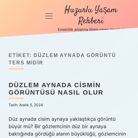
Huzurlu Yaşam
menüyü
Rehberi
aç
Emeklilik anlarına ilham veren öneriler!
Anasayfa
Gizlilik
Politikası
ETIKET:
DÜZLEM AYNADA GÖRÜNTÜ
TERS MIDIR
Yasal Uyarı
DÜZLEM AYNADA CISMIN
Hakkımızda
GÖRÜNTÜSÜ NASIL OLUR
Tarih: Aralık 5, 2024
Düz aynada cisim aynaya yaklaştıkça görüntü
büyür mü? Bir gözlemcinin düz bir aynaya
baktığında gördüğü alanın büyüklüğü, gözlemcinin