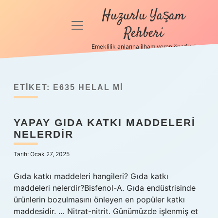
Huzurlu Yaşam
menüyü
Rehberi
aç
Emeklilik anlarına ilham veren öneriler!
Anasayfa
Gizlilik
Politikası
ETIKET:
E635 HELAL MI
Yasal Uyarı
YAPAY GIDA KATKI MADDELERI
NELERDIR
Hakkımızda
Tarih: Ocak 27, 2025
Gıda katkı maddeleri hangileri? Gıda katkı
maddeleri nelerdir?Bisfenol-A. Gıda endüstrisinde
ürünlerin bozulmasını önleyen en popüler katkı
maddesidir. … Nitrat-nitrit. Günümüzde işlenmiş et