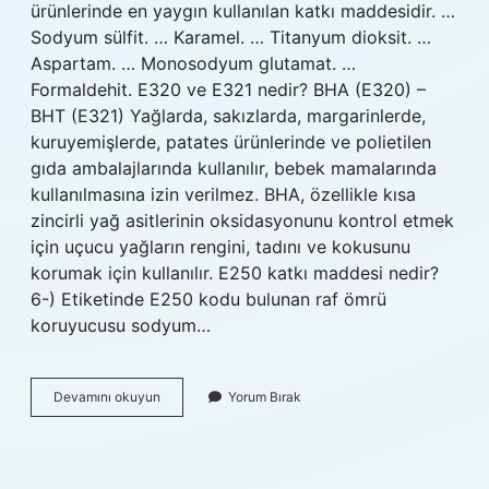
ürünlerinde en yaygın kullanılan katkı maddesidir. …
Sodyum sülfit. … Karamel. … Titanyum dioksit. …
Aspartam. … Monosodyum glutamat. …
Formaldehit. E320 ve E321 nedir? BHA (E320) –
BHT (E321) Yağlarda, sakızlarda, margarinlerde,
kuruyemişlerde, patates ürünlerinde ve polietilen
gıda ambalajlarında kullanılır, bebek mamalarında
kullanılmasına izin verilmez. BHA, özellikle kısa
zincirli yağ asitlerinin oksidasyonunu kontrol etmek
için uçucu yağların rengini, tadını ve kokusunu
korumak için kullanılır. E250 katkı maddesi nedir?
6-) Etiketinde E250 kodu bulunan raf ömrü
koruyucusu sodyum…
Yapay
Devamını okuyun
Yorum Bırak
Gıda
Katkı
Maddeleri
Nelerdir