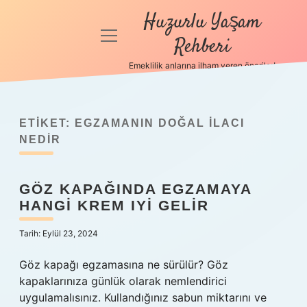
Huzurlu Yaşam
menüyü
Rehberi
aç
Emeklilik anlarına ilham veren öneriler!
Anasayfa
Gizlilik
Politikası
ETIKET:
EGZAMANIN DOĞAL ILACI
NEDIR
Yasal Uyarı
GÖZ KAPAĞINDA EGZAMAYA
Hakkımızda
HANGI KREM IYI GELIR
Tarih: Eylül 23, 2024
Göz kapağı egzamasına ne sürülür? Göz
kapaklarınıza günlük olarak nemlendirici
uygulamalısınız. Kullandığınız sabun miktarını ve