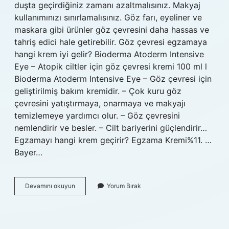
duşta geçirdiğiniz zamanı azaltmalısınız. Makyaj
kullanımınızı sınırlamalısınız. Göz farı, eyeliner ve
maskara gibi ürünler göz çevresini daha hassas ve
tahriş edici hale getirebilir. Göz çevresi egzamaya
hangi krem iyi gelir? Bioderma Atoderm Intensive
Eye – Atopik ciltler için göz çevresi kremi 100 ml l
Bioderma Atoderm Intensive Eye – Göz çevresi için
geliştirilmiş bakım kremidir. – Çok kuru göz
çevresini yatıştırmaya, onarmaya ve makyajı
temizlemeye yardımcı olur. – Göz çevresini
nemlendirir ve besler. – Cilt bariyerini güçlendirir…
Egzamayı hangi krem geçirir? Egzama Kremi%11. …
Bayer…
Göz
Devamını okuyun
Yorum Bırak
Kapağında
Egzamaya
Hangi
Krem