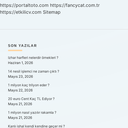
Iyi
https://portaltoto.com
https://fancycat.com.tr
Gelir
https://etkilicv.com
Sitemap
SIDEBAR
SON YAZILAR
Izhar harfleri nelerdir örnekleri ?
Haziran 1, 2026
14 nesil işlemci ne zaman çıktı ?
Mayıs 23, 2026
1 milyon kaç trilyon eder ?
Mayıs 22, 2026
20 euro Cent Kaç TL Ediyor ?
Mayıs 21, 2026
1 milyon nasıl yazılır rakamla ?
Mayıs 21, 2026
Kanlı ishal kendi kendine geçer mi ?