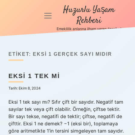
Huzurlu Yaşam
menüyü
Rehberi
aç
Emeklilik anlarına ilham veren öneriler!
Anasayfa
Gizlilik
Politikası
ETIKET:
EKSI 1 GERÇEK SAYI MIDIR
Yasal Uyarı
EKSI 1 TEK MI
Hakkımızda
Tarih: Ekim 8, 2024
Eksi 1 tek sayı mı? Sıfır çift bir sayıdır. Negatif tam
sayılar tek veya çift olabilir. Örneğin, çiftse tektir.
Bir sayı tekse, negatifi de tektir; çiftse, negatifi de
çifttir. Eksi 1 ne demek? −1 (eksi bir), toplamaya
göre aritmetikte 1’in tersini simgeleyen tam sayıdır.