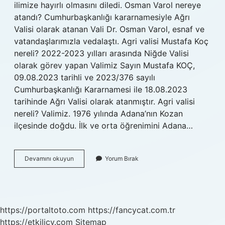
ilimize hayırlı olmasını diledi. Osman Varol nereye
atandı? Cumhurbaşkanlığı kararnamesiyle Ağrı
Valisi olarak atanan Vali Dr. Osman Varol, esnaf ve
vatandaşlarımızla vedalaştı. Agri valisi Mustafa Koç
nereli? 2022-2023 yılları arasında Niğde Valisi
olarak görev yapan Valimiz Sayın Mustafa KOÇ,
09.08.2023 tarihli ve 2023/376 sayılı
Cumhurbaşkanlığı Kararnamesi ile 18.08.2023
tarihinde Ağrı Valisi olarak atanmıştır. Agri valisi
nereli? Valimiz. 1976 yılında Adana’nın Kozan
ilçesinde doğdu. İlk ve orta öğrenimini Adana…
Agri
Devamını okuyun
Yorum Bırak
Valiligine
Kim
Atandi
https://portaltoto.com
https://fancycat.com.tr
https://etkilicv.com
Sitemap