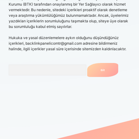
Kurumu (BTK) tarafından onaylanmış bir Yer Sağlayıcı olarak hizmet
vermektedir. Bu nedenle, sitedeki içerikleri proaktif olarak denetleme
veya araştırma yükümlülüğümüz bulunmamaktadır. Ancak, üyelerimiz
yazdıkları içeriklerin sorumluluğunu taşımakta olup, siteye üye olarak
bu sorumluluğu kabul etmiş sayılırlar.
Hukuka ve yasal düzenlemelere aykırı olduğunu düşündüğünüz
içerikleri,
backlinkpanelicomtr@gmail.com
adresine bildirmeniz
halinde, ilgili içerikler yasal süre içerisinde sitemizden kaldırılacaktır.
Arama
giriş yapamıyorum
vdcasino
betexper.xyz
elexbet giriş