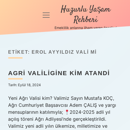
Huzurlu Yaşam
menüyü
Rehberi
aç
Emeklilik anlarına ilham veren öneriler!
Anasayfa
Gizlilik
Politikası
ETIKET:
EROL AYYILDIZ VALI MI
Yasal Uyarı
AGRI VALILIGINE KIM ATANDI
Hakkımızda
Tarih: Eylül 18, 2024
Yeni Ağrı Valisi kim? Valimiz Sayın Mustafa KOÇ,
Ağrı Cumhuriyet Başsavcısı Adem ÇALIŞ ve yargı
mensuplarının katılımıyla;
2024-2025 adli yıl
açılış töreni Ağrı Adliyesi’nde gerçekleştirildi.
Valimiz yeni adli yılın ülkemize, milletimize ve