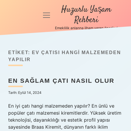
Huzurlu Yaşam
menüyü
Rehberi
aç
Emeklilik anlarına ilham veren öneriler!
Anasayfa
Gizlilik
Politikası
ETIKET:
EV ÇATISI HANGI MALZEMEDEN
YAPILIR
Yasal Uyarı
EN SAĞLAM ÇATI NASIL OLUR
Hakkımızda
Tarih: Eylül 14, 2024
En iyi çatı hangi malzemeden yapılır? En ünlü ve
popüler çatı malzemesi kiremitlerdir. Yüksek üretim
teknolojisi, dayanıklılığı ve estetik profil yapısı
sayesinde Braas Kiremit, dünyanın farklı iklim