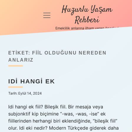
Huzurlu Yaşam
menüyü
Rehberi
aç
Emeklilik anlarına ilham veren öneriler!
Anasayfa
Gizlilik
Politikası
ETIKET:
FIIL OLDUĞUNU NEREDEN
ANLARIZ
Yasal Uyarı
IDI HANGI EK
Hakkımızda
Tarih: Eylül 14, 2024
Idi hangi ek fiil? Bileşik fiil. Bir mesaja veya
subjonktif kip biçimine “-was, -was, -ise” ek
fiillerinden herhangi biri eklendiğinde, “bileşik fiil”
olur. Idi eki nedir? Modern Türkçede giderek daha