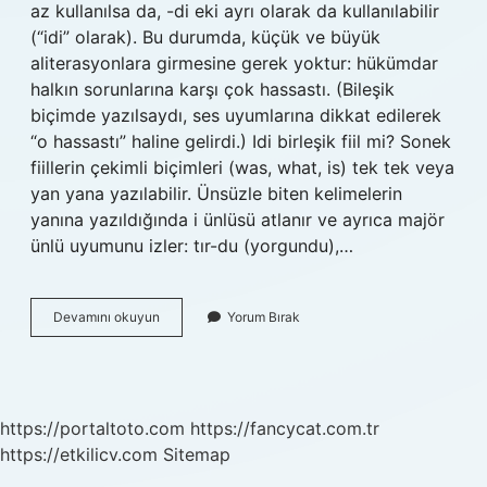
az kullanılsa da, -di eki ayrı olarak da kullanılabilir
(“idi” olarak). Bu durumda, küçük ve büyük
aliterasyonlara girmesine gerek yoktur: hükümdar
halkın sorunlarına karşı çok hassastı. (Bileşik
biçimde yazılsaydı, ses uyumlarına dikkat edilerek
“o hassastı” haline gelirdi.) Idi birleşik fiil mi? Sonek
fiillerin çekimli biçimleri (was, what, is) tek tek veya
yan yana yazılabilir. Ünsüzle biten kelimelerin
yanına yazıldığında i ünlüsü atlanır ve ayrıca majör
ünlü uyumunu izler: tır-du (yorgundu),…
Idi
Devamını okuyun
Yorum Bırak
Hangi
Ek
https://portaltoto.com
https://fancycat.com.tr
https://etkilicv.com
Sitemap