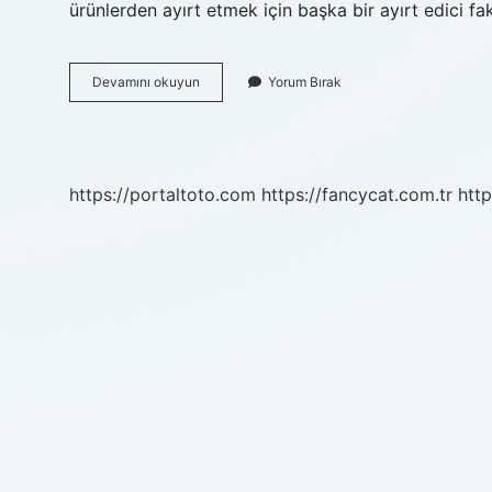
ürünlerden ayırt etmek için başka bir ayırt edici f
Opar
Devamını okuyun
Yorum Bırak
Orjinal
Parça
Nasıl
Anlaşılır
https://portaltoto.com
https://fancycat.com.tr
http