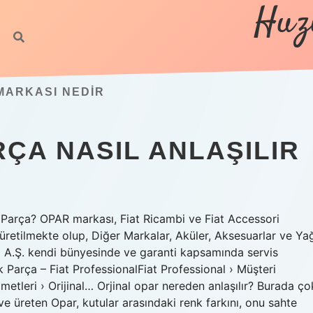
Huz
https://b
MARKASI NEDIR
ÇA NASIL ANLAŞILIR
 Parça? OPAR markası, Fiat Ricambi ve Fiat Accessori
a üretilmekte olup, Diğer Markalar, Aküler, Aksesuarlar ve Ya
sı A.Ş. kendi bünyesinde ve garanti kapsamında servis
k Parça – Fiat ProfessionalFiat Professional › Müşteri
zmetleri › Orijinal… Orjinal opar nereden anlaşılır? Burada ço
n ve üreten Opar, kutular arasındaki renk farkını, onu sahte