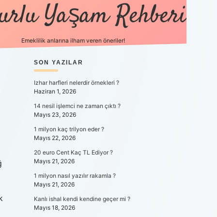
urlu Yaşam Rehberi
Emeklilik anlarına ilham veren öneriler!
etci.co/
vdcasino
SIDEBAR
SON YAZILAR
ilbet.casino
ilbet giriş yapamıyorum
vdcasin
Izhar harfleri nelerdir örnekleri ?
Haziran 1, 2026
14 nesil işlemci ne zaman çıktı ?
Mayıs 23, 2026
1 milyon kaç trilyon eder ?
Mayıs 22, 2026
20 euro Cent Kaç TL Ediyor ?
Mayıs 21, 2026
ğ
1 milyon nasıl yazılır rakamla ?
Mayıs 21, 2026
k
Kanlı ishal kendi kendine geçer mi ?
Mayıs 18, 2026