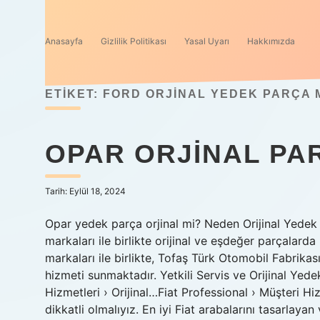
Anasayfa
Gizlilik Politikası
Yasal Uyarı
Hakkımızda
ETIKET:
FORD ORJINAL YEDEK PARÇA 
OPAR ORJINAL PAR
Tarih: Eylül 18, 2024
Opar yedek parça orjinal mi? Neden Orijinal Yedek
markaları ile birlikte orijinal ve eşdeğer parçalard
markaları ile birlikte, Tofaş Türk Otomobil Fabrika
hizmeti sunmaktadır. Yetkili Servis ve Orijinal Yede
Hizmetleri › Orijinal…Fiat Professional › Müşteri Hi
dikkatli olmalıyız. En iyi Fiat arabalarını tasarlaya