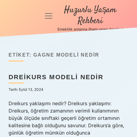
Huzurlu Yaşam
menüyü
Rehberi
aç
Emeklilik anlarına ilham veren öneriler!
Anasayfa
Gizlilik
Politikası
ETIKET:
GAGNE MODELI NEDIR
Yasal Uyarı
DREIKURS MODELI NEDIR
Hakkımızda
Tarih: Eylül 13, 2024
Dreikurs yaklaşımı nedir? Dreikurs yaklaşımı:
Dreikurs, öğretim zamanının verimli kullanımının
büyük ölçüde sınıftaki geçerli öğretim ortamının
kalitesine bağlı olduğunu savunur. Dreikurs’a göre,
günlük öğretim mümkün olduğunca