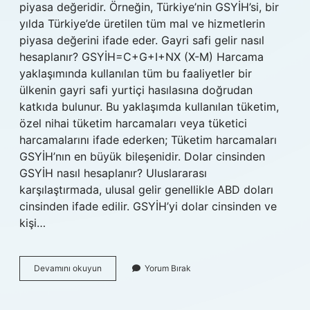
piyasa değeridir. Örneğin, Türkiye’nin GSYİH’si, bir
yılda Türkiye’de üretilen tüm mal ve hizmetlerin
piyasa değerini ifade eder. Gayri safi gelir nasıl
hesaplanır? GSYİH=C+G+I+NX (X-M) Harcama
yaklaşımında kullanılan tüm bu faaliyetler bir
ülkenin gayri safi yurtiçi hasılasına doğrudan
katkıda bulunur. Bu yaklaşımda kullanılan tüketim,
özel nihai tüketim harcamaları veya tüketici
harcamalarını ifade ederken; Tüketim harcamaları
GSYİH’nın en büyük bileşenidir. Dolar cinsinden
GSYİH nasıl hesaplanır? Uluslararası
karşılaştırmada, ulusal gelir genellikle ABD doları
cinsinden ifade edilir. GSYİH’yi dolar cinsinden ve
kişi…
Gsyi̇H
Devamını okuyun
Yorum Bırak
Nasıl
Hesaplanır
Örnek