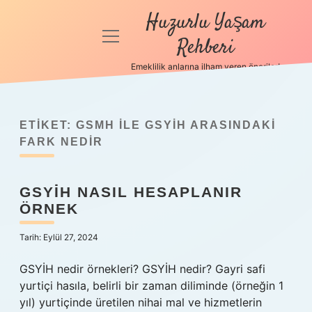
Huzurlu Yaşam
menüyü
Rehberi
aç
Emeklilik anlarına ilham veren öneriler!
Anasayfa
Gizlilik
Politikası
ETIKET:
GSMH ILE GSYİH ARASINDAKI
FARK NEDIR
Yasal Uyarı
GSYİH NASIL HESAPLANIR
Hakkımızda
ÖRNEK
Tarih: Eylül 27, 2024
GSYİH nedir örnekleri? GSYİH nedir? Gayri safi
yurtiçi hasıla, belirli bir zaman diliminde (örneğin 1
yıl) yurtiçinde üretilen nihai mal ve hizmetlerin