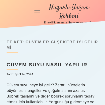
Huzurlu Yaşam
menüyü
Rehberi
aç
Emeklilik anlarına ilham veren öneriler!
Anasayfa
Gizlilik
Politikası
ETIKET:
GÜVEM ERIĞI ŞEKERE IYI GELIR
MI
Yasal Uyarı
GÜVEM SUYU NASIL YAPILIR
Hakkımızda
Tarih: Eylül 14, 2024
Güvem suyu neye iyi gelir? Zararlı hücrelerin
büyümesini engeller ve çoğalmalarını azaltır.
Böbrek taşlarını ve diğer böbrek sorunlarını tedavi
etmek için kullanılabilir. Yorgunluğu gidermeye ve