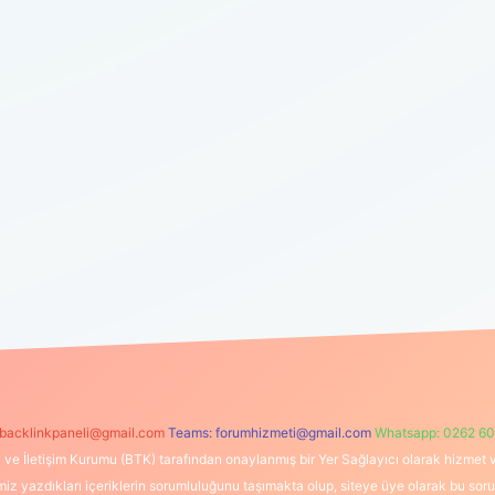
backlinkpaneli@gmail.com
Teams:
forumhizmeti@gmail.com
Whatsapp: 0262 60
i ve İletişim Kurumu (BTK) tarafından onaylanmış bir Yer Sağlayıcı olarak hizmet v
azdıkları içeriklerin sorumluluğunu taşımakta olup, siteye üye olarak bu sorumlul