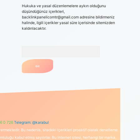
Hukuka ve yasal düzenlemelere aykırı olduğunu
düşündüğünüz içerikleri,
backlinkpanelicomtr@gmail.com
adresine bildirmeniz
halinde, ilgili içerikler yasal süre içerisinde sitemizden
kaldırılacaktır.
Arama
6 0 726
Telegram: @karabul
ermektedir. Bu nedenle, sitedeki içerikleri proaktif olarak denetleme
uğu kabul etmiş sayılırlar. Bu internet sitesi, herhangi bir marka,