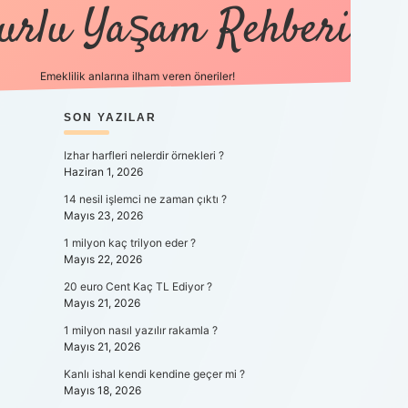
urlu Yaşam Rehberi
Emeklilik anlarına ilham veren öneriler!
SIDEBAR
https://betci.co/
SON YAZILAR
vdcasino
ilbet.casino
ilbet giriş y
Izhar harfleri nelerdir örnekleri ?
Haziran 1, 2026
14 nesil işlemci ne zaman çıktı ?
Mayıs 23, 2026
1 milyon kaç trilyon eder ?
Mayıs 22, 2026
20 euro Cent Kaç TL Ediyor ?
Mayıs 21, 2026
1 milyon nasıl yazılır rakamla ?
Mayıs 21, 2026
Kanlı ishal kendi kendine geçer mi ?
Mayıs 18, 2026