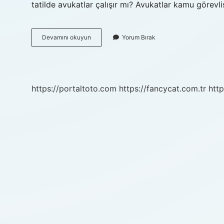
tatilde avukatlar çalışır mı? Avukatlar kamu görev
Adli
Devamını okuyun
Yorum Bırak
Tatilde
Hakimler
Izinli
Mi
https://portaltoto.com
https://fancycat.com.tr
http