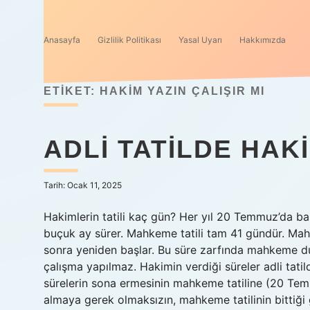
Anasayfa
Gizlilik Politikası
Yasal Uyarı
Hakkımızda
ETIKET:
HAKIM YAZIN ÇALIŞIR MI
ADLI TATILDE HAKI
Tarih: Ocak 11, 2025
Hakimlerin tatili kaç gün? Her yıl 20 Temmuz’da ba
buçuk ay sürer. Mahkeme tatili tam 41 gündür. Mahke
sonra yeniden başlar. Bu süre zarfında mahkeme d
çalışma yapılmaz. Hakimin verdiği süreler adli tat
sürelerin sona ermesinin mahkeme tatiline (20 Tem
almaya gerek olmaksızın, mahkeme tatilinin bittiği g