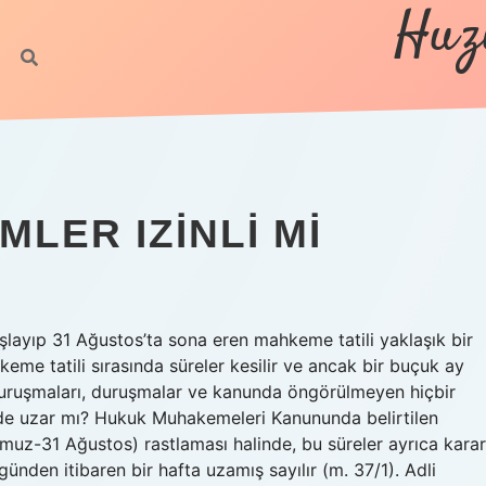
Huz
MLER IZINLI MI
şlayıp 31 Ağustos’ta sona eren mahkeme tatili yaklaşık bir
me tatili sırasında süreler kesilir ve ancak bir buçuk ay
uruşmaları, duruşmalar ve kanunda öngörülmeyen hiçbir
ilde uzar mı? Hukuk Muhakemeleri Kanununda belirtilen
muz-31 Ağustos) rastlaması halinde, bu süreler ayrıca karar
ünden itibaren bir hafta uzamış sayılır (m. 37/1). Adli