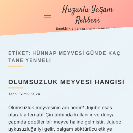
Huzurlu Yaşam
menüyü
Rehberi
aç
Emeklilik anlarına ilham veren öneriler!
Anasayfa
Gizlilik
Politikası
ETIKET:
HÜNNAP MEYVESI GÜNDE KAÇ
TANE YENMELI
Yasal Uyarı
ÖLÜMSÜZLÜK MEYVESI HANGISI
Hakkımızda
Tarih: Ekim 9, 2024
Ölümsüzlük meyvesinin adı nedir? Jujube esas
olarak alternatif Çin tıbbında kullanılır ve dünya
çapında popüler bir meyve haline gelmiştir. Jujube
uykusuzluğa iyi gelir, balgam söktürücü etkiye