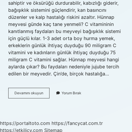
sahiptir ve öksürüğü durdurabilir, kabızlığı giderir,
bağışıklık sistemini güçlendirir, kan basıncını
düzenler ve kalp hastalığı riskini azaltır. Hünnap
meyvesi günde kaç tane yenmeli? C vitamininin
kanıtlanmış faydaları bu meyveyi bağışıklık sistemi
için güçlü kılar. 1-3 adet orta boy hurma yemek,
erkeklerin günlük ihtiyaç duyduğu 90 miligram C
vitamini ve kadınların günlük ihtiyaç duyduğu 75
miligram C vitamini sağlar. Hünnap meyvesi hangi
aylarda çıkar? Bu faydaları nedeniyle jujube tercih
edilen bir meyvedir. Çin’de, birçok hastalığa…
Ölümsüzlük
Devamını okuyun
Yorum Bırak
Meyvesi
Hangisi
https://portaltoto.com
https://fancycat.com.tr
https://etkilicv.com
Sitemap