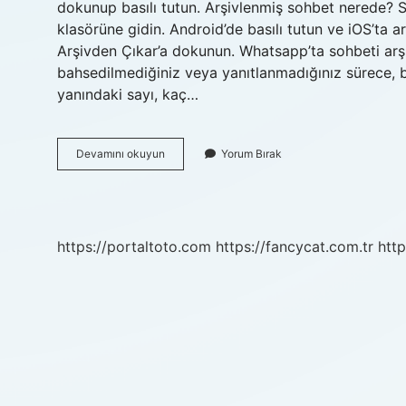
dokunup basılı tutun. Arşivlenmiş sohbet nerede? S
klasörüne gidin. Android’de basılı tutun ve iOS’ta a
Arşivden Çıkar’a dokunun. Whatsapp’ta sohbeti ar
bahsedilmediğiniz veya yanıtlanmadığınız sürece, bu
yanındaki sayı, kaç…
Sohbeti
Devamını okuyun
Yorum Bırak
Arşivden
Nasıl
Çıkarabilirim
https://portaltoto.com
https://fancycat.com.tr
http