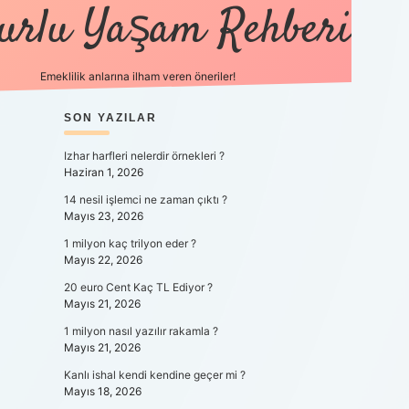
urlu Yaşam Rehberi
Emeklilik anlarına ilham veren öneriler!
SIDEBAR
https://betci.co/
SON YAZILAR
vdcasino
ilbet.casino
ilbet giriş y
Izhar harfleri nelerdir örnekleri ?
Haziran 1, 2026
14 nesil işlemci ne zaman çıktı ?
Mayıs 23, 2026
1 milyon kaç trilyon eder ?
Mayıs 22, 2026
20 euro Cent Kaç TL Ediyor ?
Mayıs 21, 2026
1 milyon nasıl yazılır rakamla ?
Mayıs 21, 2026
Kanlı ishal kendi kendine geçer mi ?
Mayıs 18, 2026