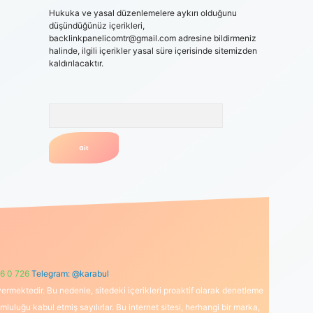
Hukuka ve yasal düzenlemelere aykırı olduğunu
düşündüğünüz içerikleri,
backlinkpanelicomtr@gmail.com
adresine bildirmeniz
halinde, ilgili içerikler yasal süre içerisinde sitemizden
kaldırılacaktır.
Arama
6 0 726
Telegram: @karabul
ermektedir. Bu nedenle, sitedeki içerikleri proaktif olarak denetleme
uğu kabul etmiş sayılırlar. Bu internet sitesi, herhangi bir marka,