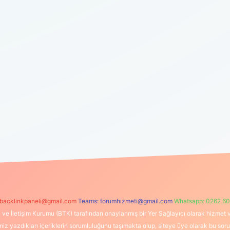
backlinkpaneli@gmail.com
Teams:
forumhizmeti@gmail.com
Whatsapp: 0262 60
i ve İletişim Kurumu (BTK) tarafından onaylanmış bir Yer Sağlayıcı olarak hizmet v
azdıkları içeriklerin sorumluluğunu taşımakta olup, siteye üye olarak bu sorumlul