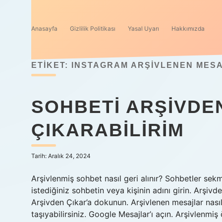
Anasayfa
Gizlilik Politikası
Yasal Uyarı
Hakkımızda
ETIKET:
INSTAGRAM ARŞIVLENEN MES
SOHBETI ARŞIVDE
ÇIKARABILIRIM
Tarih: Aralık 24, 2024
Arşivlenmiş sohbet nasıl geri alınır? Sohbetler 
istediğiniz sohbetin veya kişinin adını girin. Arşiv
Arşivden Çıkar’a dokunun. Arşivlenen mesajlar nasıl
taşıyabilirsiniz. Google Mesajlar’ı açın. Arşivlenm