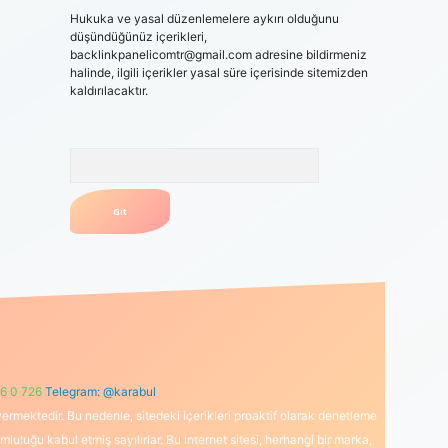
Hukuka ve yasal düzenlemelere aykırı olduğunu
düşündüğünüz içerikleri,
backlinkpanelicomtr@gmail.com
adresine bildirmeniz
halinde, ilgili içerikler yasal süre içerisinde sitemizden
kaldırılacaktır.
Arama
6 0 726
Telegram: @karabul
ermektedir. Bu nedenle, sitedeki içerikleri proaktif olarak denetleme
uğu kabul etmiş sayılırlar. Bu internet sitesi, herhangi bir marka,