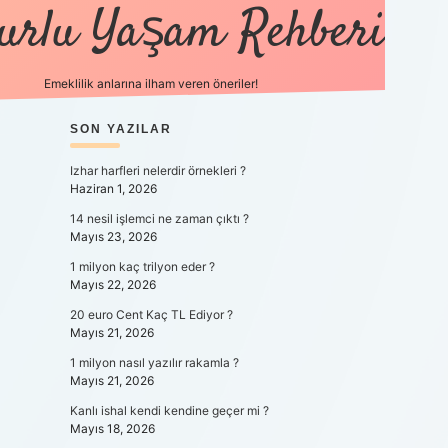
urlu Yaşam Rehberi
Emeklilik anlarına ilham veren öneriler!
https://betci.co/
SIDEBAR
SON YAZILAR
vdcasino
ilbet.casino
ilbet giriş y
Izhar harfleri nelerdir örnekleri ?
Haziran 1, 2026
14 nesil işlemci ne zaman çıktı ?
Mayıs 23, 2026
1 milyon kaç trilyon eder ?
Mayıs 22, 2026
20 euro Cent Kaç TL Ediyor ?
Mayıs 21, 2026
1 milyon nasıl yazılır rakamla ?
Mayıs 21, 2026
Kanlı ishal kendi kendine geçer mi ?
Mayıs 18, 2026