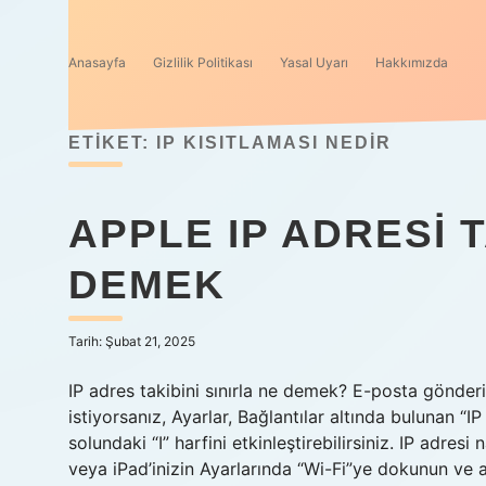
Anasayfa
Gizlilik Politikası
Yasal Uyarı
Hakkımızda
ETIKET:
IP KISITLAMASI NEDIR
APPLE IP ADRESI T
DEMEK
Tarih: Şubat 21, 2025
IP adres takibini sınırla ne demek? E-posta gönderi
istiyorsanız, Ayarlar, Bağlantılar altında bulunan “I
solundaki “I” harfini etkinleştirebilirsiniz. IP adresi 
veya iPad’inizin Ayarlarında “Wi-Fi”ye dokunun ve a