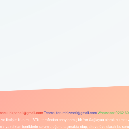
backlinkpaneli@gmail.com
Teams:
forumhizmeti@gmail.com
Whatsapp: 0262 60
i ve İletişim Kurumu (BTK) tarafından onaylanmış bir Yer Sağlayıcı olarak hizmet v
azdıkları içeriklerin sorumluluğunu taşımakta olup, siteye üye olarak bu sorumlul