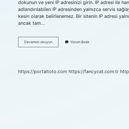
dokunun ve yeni IP adresinizi girin. IP adresi ile ha
adlandırılabilen IP adresinden yalnızca servis sağlay
kesin olarak belirlenemez. Bir sitenin IP adresi yaln
ancak tam…
Apple
Devamını okuyun
Yorum Bırak
Ip
Adresi
Takibini
Sınırla
Ne
https://portaltoto.com
https://fancycat.com.tr
http
Demek