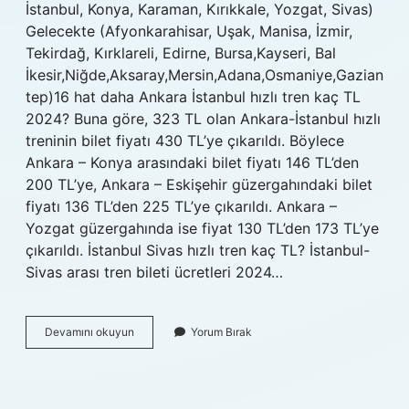
İstanbul, Konya, Karaman, Kırıkkale, Yozgat, Sivas)
Gelecekte (Afyonkarahisar, Uşak, Manisa, İzmir,
Tekirdağ, Kırklareli, Edirne, Bursa,Kayseri, Bal
İkesir,Niğde,Aksaray,Mersin,Adana,Osmaniye,Gazian
tep)16 hat daha Ankara İstanbul hızlı tren kaç TL
2024? Buna göre, 323 TL olan Ankara-İstanbul hızlı
treninin bilet fiyatı 430 TL’ye çıkarıldı. Böylece
Ankara – Konya arasındaki bilet fiyatı 146 TL’den
200 TL’ye, Ankara – Eskişehir güzergahındaki bilet
fiyatı 136 TL’den 225 TL’ye çıkarıldı. Ankara –
Yozgat güzergahında ise fiyat 130 TL’den 173 TL’ye
çıkarıldı. İstanbul Sivas hızlı tren kaç TL? İstanbul-
Sivas arası tren bileti ücretleri 2024…
Istanbul
Devamını okuyun
Yorum Bırak
Hızlı
Tren
Hangi
Şehirlere