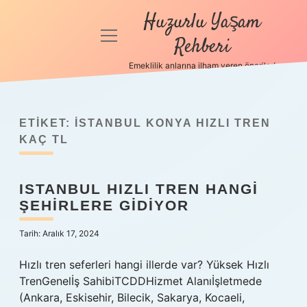
Huzurlu Yaşam
menüyü
Rehberi
aç
Emeklilik anlarına ilham veren öneriler!
Anasayfa
Gizlilik
Politikası
ETIKET:
İSTANBUL KONYA HIZLI TREN
KAÇ TL
Yasal Uyarı
ISTANBUL HIZLI TREN HANGI
Hakkımızda
ŞEHIRLERE GIDIYOR
Tarih: Aralık 17, 2024
Hızlı tren seferleri hangi illerde var? Yüksek Hızlı
TrenGenelİş SahibiTCDDHizmet Alanıİşletmede
(Ankara, Eskisehir, Bilecik, Sakarya, Kocaeli,