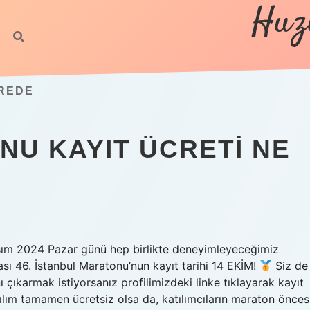
Huz
EREDE
NU KAYIT ÜCRETI NE
ım 2024 Pazar günü hep birlikte deneyimleyeceğimiz
sı 46. İstanbul Maratonu’nun kayıt tarihi 14 EKİM!
Siz de
ıkarmak istiyorsanız profilimizdeki linke tıklayarak kayıt
tılım tamamen ücretsiz olsa da, katılımcıların maraton önces