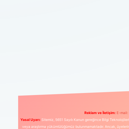
Reklam ve İletişim:
E-mail:
Yasal Uyarı:
Sitemiz, 5651 Sayılı Kanun gereğince Bilgi Teknolojiler
veya araştırma yükümlülüğümüz bulunmamaktadır. Ancak, üyelerimiz y