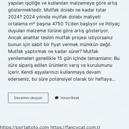
yapılan işçiliğe ve kullanılan malzemeye göre artış
göstermektedir. Mutfak dolabı ne kadar tutar
2024? 2024 yılında mutfak dolabı maliyeti
ortalama m² başına 4750 TL’den başlıyor ve ihtiyaç
duyulan malzeme türüne göre artış gösteriyor.
Ancak anahtar teslim mutfak projesi istiyorsanız
bunun için sabit bir fiyat vermek mümkün değil.
Mutfak yaptırmak ne kadar sürer? Mutfak
yenilemeleri genellikle 15 gün içinde tamamlanır. Bu
süre sipariş edilen ürünlerin varış ve kurulumunu
içerir. Kendi eşyalarınızı kullanmaya devam
ederseniz, bu süre potansiyel olarak bir haftaya…
Bir
Devamını okuyun
Yorum Bırak
Mutfak
Kaç
Liraya
Mal
Olur
https://portaltoto.com
https://fancycat.com.tr