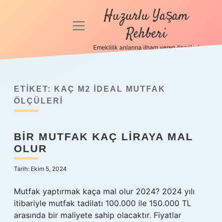
Huzurlu Yaşam
menüyü
Rehberi
aç
Emeklilik anlarına ilham veren öneriler!
Anasayfa
Gizlilik
Politikası
ETIKET:
KAÇ M2 IDEAL MUTFAK
ÖLÇÜLERI
Yasal Uyarı
BIR MUTFAK KAÇ LIRAYA MAL
Hakkımızda
OLUR
Tarih: Ekim 5, 2024
Mutfak yaptırmak kaça mal olur 2024? 2024 yılı
itibariyle mutfak tadilatı 100.000 ile 150.000 TL
arasında bir maliyete sahip olacaktır. Fiyatlar