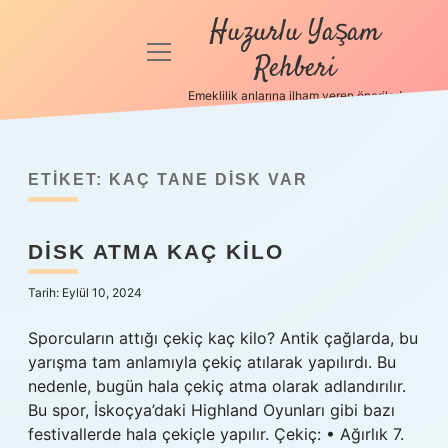
Huzurlu Yaşam
menüyü
Rehberi
aç
Emeklilik anlarına ilham veren öneriler!
Anasayfa
Gizlilik
Politikası
ETIKET:
KAÇ TANE DISK VAR
Yasal Uyarı
DISK ATMA KAÇ KILO
Hakkımızda
Tarih: Eylül 10, 2024
Sporcuların attığı çekiç kaç kilo? Antik çağlarda, bu
yarışma tam anlamıyla çekiç atılarak yapılırdı. Bu
nedenle, bugün hala çekiç atma olarak adlandırılır.
Bu spor, İskoçya’daki Highland Oyunları gibi bazı
festivallerde hala çekiçle yapılır. Çekiç: • Ağırlık 7.