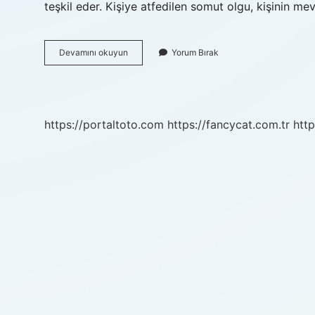
teşkil eder. Kişiye atfedilen somut olgu, kişinin me
Aptal
Devamını okuyun
Yorum Bırak
Bir
Küfür
Müdür
https://portaltoto.com
https://fancycat.com.tr
http