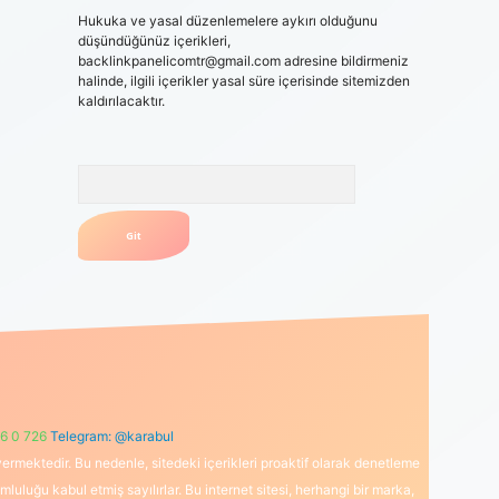
Hukuka ve yasal düzenlemelere aykırı olduğunu
düşündüğünüz içerikleri,
backlinkpanelicomtr@gmail.com
adresine bildirmeniz
halinde, ilgili içerikler yasal süre içerisinde sitemizden
kaldırılacaktır.
Arama
6 0 726
Telegram: @karabul
ermektedir. Bu nedenle, sitedeki içerikleri proaktif olarak denetleme
uğu kabul etmiş sayılırlar. Bu internet sitesi, herhangi bir marka,