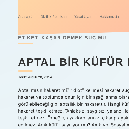
Anasayfa
Gizlilik Politikası
Yasal Uyarı
Hakkımızda
ETIKET:
KAŞAR DEMEK SUÇ MU
APTAL BIR KÜFÜR
Tarih: Aralık 28, 2024
Aptal mısın hakaret mi? “İdiot” kelimesi hakaret suç
hakaret ve toplumda onun için bir aşağılanma olarak
görülebileceği gibi aptallık bir hakarettir. Hangi k
hakaret teşkil etmez. “Ahlaksız, saygısız, yalancı, 
teşkil etmez. Örneğin, ayakkabılarınızı çıkarıp ay
edilmez. Amk küfür sayılıyor mu? Amk vb. Sosyal me