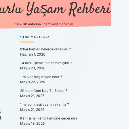
urlu Yaşam Rehberi
Emeklilik anlarına ilham veren öneriler!
SIDEBAR
https://betci.co/
SON YAZILAR
vdcasino
ilbet.casino
ilbet giriş y
Izhar harfleri nelerdir örnekleri ?
Haziran 1, 2026
14 nesil işlemci ne zaman çıktı ?
Mayıs 23, 2026
1 milyon kaç trilyon eder ?
Mayıs 22, 2026
20 euro Cent Kaç TL Ediyor ?
Mayıs 21, 2026
1 milyon nasıl yazılır rakamla ?
Mayıs 21, 2026
t
l
Kanlı ishal kendi kendine geçer mi ?
Mayıs 18, 2026