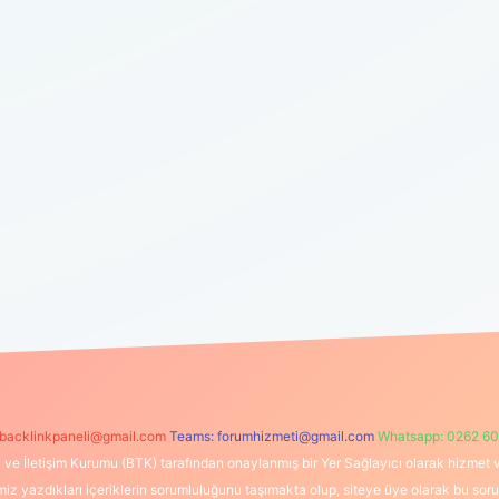
backlinkpaneli@gmail.com
Teams:
forumhizmeti@gmail.com
Whatsapp: 0262 60
i ve İletişim Kurumu (BTK) tarafından onaylanmış bir Yer Sağlayıcı olarak hizmet v
azdıkları içeriklerin sorumluluğunu taşımakta olup, siteye üye olarak bu sorumlul