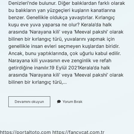
Denizleri’nde bulunur. Diğer balıklardan farklı olarak
bu balıkların yan yüzgeçleri kuşların kanatlarına
benzer. Genellikle oldukça yavaştırlar. Kırlangıç
kuşu eve yuva yaparsa ne olur? Kerala’da halk
arasında ‘Narayana kili’ veya ‘Meeval pakshi’ olarak
bilinen bir kırlangıç ​​türü, yuvalarını yapmak için
genellikle insan evleri seçmeyen kuşlardan biridir.
Ancak, bunu yaptıklarında, çok uğurlu kabul edilir.
Narayana kili yuvasının eve zenginlik ve refah
getirdiğine inanılır.19 Eylül 2021Kerala’da halk
arasında ‘Narayana kili’ veya ‘Meeval pakshi’ olarak
bilinen bir kırlangıç ​​türü,…
Kırlangıç
Devamını okuyun
Yorum Bırak
Kuşu
Nerede
Yaşar
https://portaltoto.com
https://fancycat.com.tr