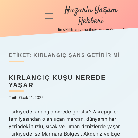
Huzurlu Yaşam
menüyü
Rehberi
aç
Emeklilik anlarına ilham veren öneriler!
Anasayfa
Gizlilik
Politikası
ETIKET:
KIRLANGIÇ ŞANS GETIRIR MI
Yasal Uyarı
KIRLANGIÇ KUŞU NEREDE
YAŞAR
Hakkımızda
Tarih: Ocak 11, 2025
Türkiye’de kırlangıç nerede görülür? Akrepgiller
familyasından olan uçan mercan, dünyanın her
yerindeki tuzlu, sıcak ve ılıman denizlerde yaşar.
Türkiye’de ise Marmara Bölgesi, Akdeniz ve Ege