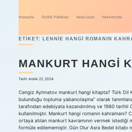
Anasayfa
Gizlilik Politikası
Yasal Uyarı
Hakkımızda
ETIKET:
LENNIE HANGI ROMANIN KAHR
MANKURT HANGI K
Tarih: Aralık 22, 2024
Cengiz Aytmatov mankurt hangi kitapta? Türk Dil K
bulunduğu topluma yabancılaşma” olarak tanımlan
tarafından edebiyata kazandırılmış ve 1980 tarihli
kullanılmıştır. Mankurt hangi romanın kahramanı?
ortaya atılan mankurt kavramının vermek istediği m
formüle edilememiştir. Gün Olur Asra Bedel kitabı