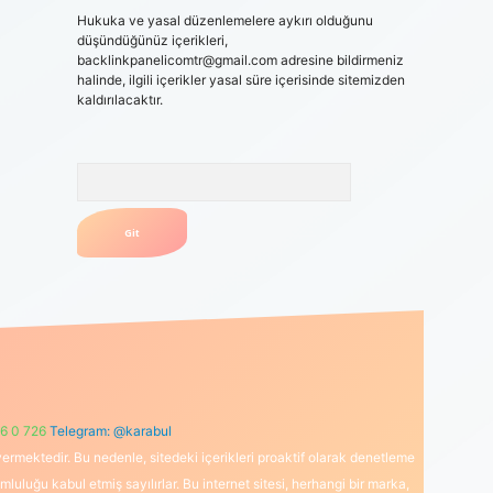
Hukuka ve yasal düzenlemelere aykırı olduğunu
düşündüğünüz içerikleri,
backlinkpanelicomtr@gmail.com
adresine bildirmeniz
halinde, ilgili içerikler yasal süre içerisinde sitemizden
kaldırılacaktır.
Arama
6 0 726
Telegram: @karabul
ermektedir. Bu nedenle, sitedeki içerikleri proaktif olarak denetleme
uğu kabul etmiş sayılırlar. Bu internet sitesi, herhangi bir marka,