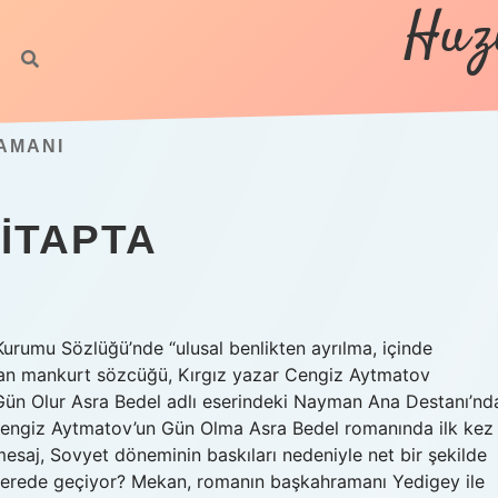
Huz
AMANI
ITAPTA
urumu Sözlüğü’nde “ulusal benlikten ayrılma, içinde
an mankurt sözcüğü, Kırgız yazar Cengiz Aytmatov
 Gün Olur Asra Bedel adlı eserindeki Nayman Ana Destanı’nd
 Cengiz Aytmatov’un Gün Olma Asra Bedel romanında ilk kez
esaj, Sovyet döneminin baskıları nedeniyle net bir şekilde
 nerede geçiyor? Mekan, romanın başkahramanı Yedigey ile