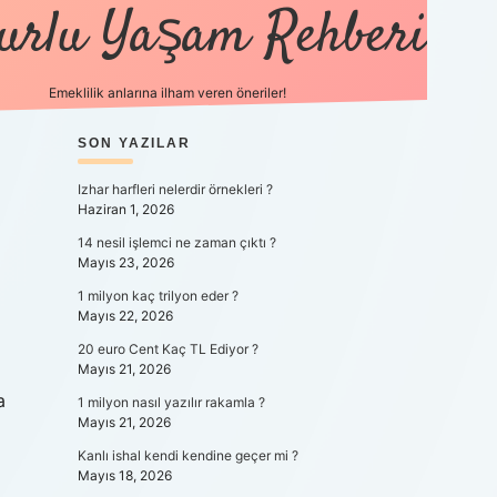
urlu Yaşam Rehberi
Emeklilik anlarına ilham veren öneriler!
SIDEBAR
SON YAZILAR
https://betci.co/
vdcasino
ilbet.casino
ilbet giriş y
Izhar harfleri nelerdir örnekleri ?
Haziran 1, 2026
14 nesil işlemci ne zaman çıktı ?
Mayıs 23, 2026
1 milyon kaç trilyon eder ?
Mayıs 22, 2026
20 euro Cent Kaç TL Ediyor ?
Mayıs 21, 2026
a
1 milyon nasıl yazılır rakamla ?
Mayıs 21, 2026
Kanlı ishal kendi kendine geçer mi ?
Mayıs 18, 2026