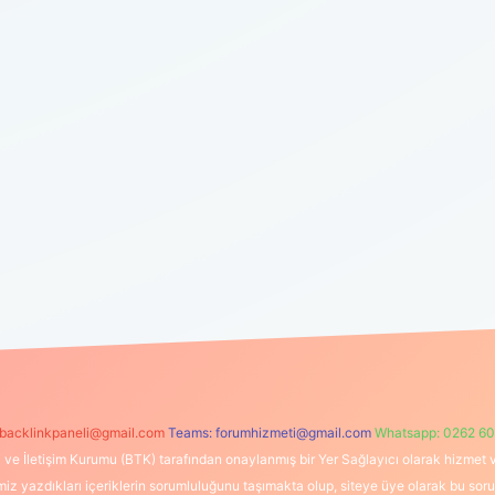
backlinkpaneli@gmail.com
Teams:
forumhizmeti@gmail.com
Whatsapp: 0262 60
i ve İletişim Kurumu (BTK) tarafından onaylanmış bir Yer Sağlayıcı olarak hizmet v
azdıkları içeriklerin sorumluluğunu taşımakta olup, siteye üye olarak bu sorumlul