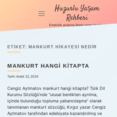
Huzurlu Yaşam
menüyü
Rehberi
aç
Emeklilik anlarına ilham veren öneriler!
Anasayfa
Gizlilik
Politikası
ETIKET:
MANKURT HIKAYESI NEDIR
Yasal Uyarı
MANKURT HANGI KITAPTA
Hakkımızda
Tarih: Aralık 22, 2024
Cengiz Aytmatov mankurt hangi kitapta? Türk Dil
Kurumu Sözlüğü’nde “ulusal benlikten ayrılma,
içinde bulunduğu topluma yabancılaşma” olarak
tanımlanan mankurt sözcüğü, Kırgız yazar Cengiz
Aytmatov tarafından edebiyata kazandırılmış ve