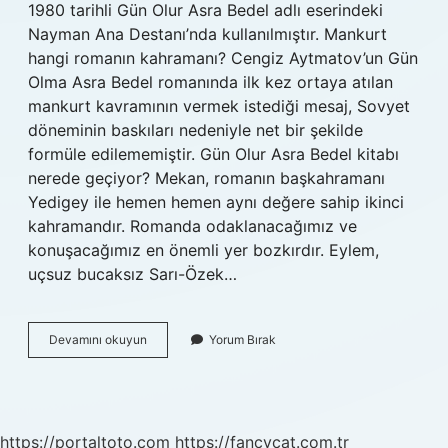
1980 tarihli Gün Olur Asra Bedel adlı eserindeki
Nayman Ana Destanı’nda kullanılmıştır. Mankurt
hangi romanın kahramanı? Cengiz Aytmatov’un Gün
Olma Asra Bedel romanında ilk kez ortaya atılan
mankurt kavramının vermek istediği mesaj, Sovyet
döneminin baskıları nedeniyle net bir şekilde
formüle edilememiştir. Gün Olur Asra Bedel kitabı
nerede geçiyor? Mekan, romanın başkahramanı
Yedigey ile hemen hemen aynı değere sahip ikinci
kahramandır. Romanda odaklanacağımız ve
konuşacağımız en önemli yer bozkırdır. Eylem,
uçsuz bucaksız Sarı-Özek…
Mankurt
Devamını okuyun
Yorum Bırak
Hangi
Kitapta
https://portaltoto.com
https://fancycat.com.tr