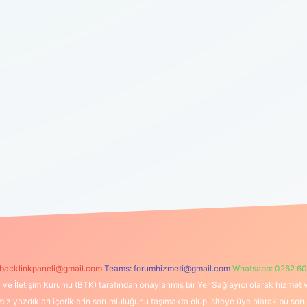
backlinkpaneli@gmail.com
Teams:
forumhizmeti@gmail.com
Whatsapp: 0262 60
i ve İletişim Kurumu (BTK) tarafından onaylanmış bir Yer Sağlayıcı olarak hizmet v
azdıkları içeriklerin sorumluluğunu taşımakta olup, siteye üye olarak bu sorumlul