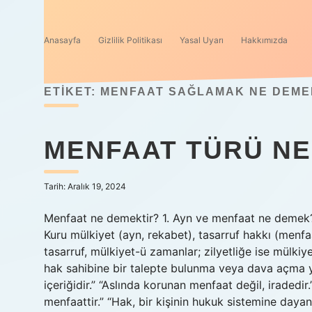
Anasayfa
Gizlilik Politikası
Yasal Uyarı
Hakkımızda
ETIKET:
MENFAAT SAĞLAMAK NE DEME
MENFAAT TÜRÜ NE
Tarih: Aralık 19, 2024
Menfaat ne demektir? 1. Ayn ve menfaat ne demek?
Kuru mülkiyet (ayn, rekabet), tasarruf hakkı (menfaa
tasarruf, mülkiyet-ü zamanlar; zilyetliğe ise mülki
hak sahibine bir talepte bulunma veya dava açma ye
içeriğidir.” “Aslında korunan menfaat değil, iradedi
menfaattir.” “Hak, bir kişinin hukuk sistemine daya