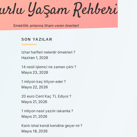
urlu Yaşam Rehberi
Emeklilik anlarına ilham veren öneriler!
SIDEBAR
SON YAZILAR
https://betci.co/
vdcasino
ilbet.casino
ilbet giriş y
Izhar harfleri nelerdir örnekleri ?
Haziran 1, 2026
14 nesil işlemci ne zaman çıktı ?
Mayıs 23, 2026
1 milyon kaç trilyon eder ?
Mayıs 22, 2026
20 euro Cent Kaç TL Ediyor ?
Mayıs 21, 2026
1 milyon nasıl yazılır rakamla ?
Mayıs 21, 2026
Kanlı ishal kendi kendine geçer mi ?
Mayıs 18, 2026