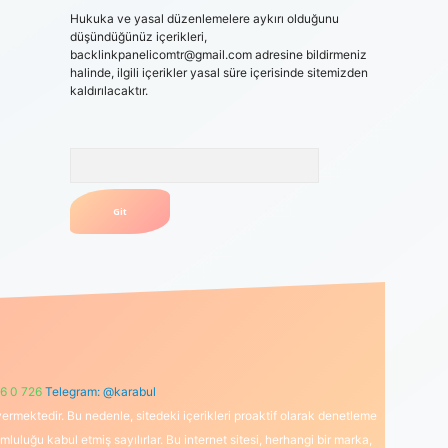
Hukuka ve yasal düzenlemelere aykırı olduğunu
düşündüğünüz içerikleri,
backlinkpanelicomtr@gmail.com
adresine bildirmeniz
halinde, ilgili içerikler yasal süre içerisinde sitemizden
kaldırılacaktır.
Arama
6 0 726
Telegram: @karabul
ermektedir. Bu nedenle, sitedeki içerikleri proaktif olarak denetleme
uğu kabul etmiş sayılırlar. Bu internet sitesi, herhangi bir marka,