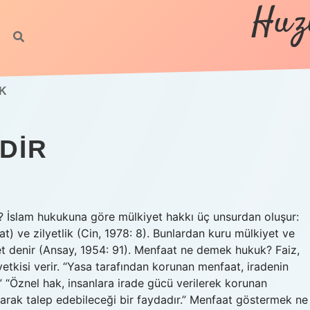
Huz
K
DIR
 İslam hukukuna göre mülkiyet hakkı üç unsurdan oluşur:
t) ve zilyetlik (Cin, 1978: 8). Bunlardan kuru mülkiyet ve
yet denir (Ansay, 1954: 91). Menfaat ne demek hukuk? Faiz,
tkisi verir. “Yasa tarafından korunan menfaat, iradenin
r.” “Öznel hak, insanlara irade gücü verilerek korunan
narak talep edebileceği bir faydadır.” Menfaat göstermek ne